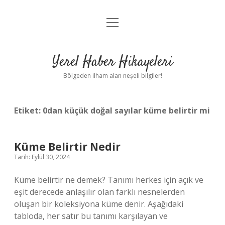
menüyü
Anasayfa
aç
Gizlilik Politikası
Yerel Haber Hikayeleri
Yasal Uyarı
Bölgeden ilham alan neşeli bilgiler!
Hakkımızda
Etiket:
0dan küçük doğal sayılar küme belirtir mi
Küme Belirtir Nedir
Tarih: Eylül 30, 2024
Küme belirtir ne demek? Tanımı herkes için açık ve
eşit derecede anlaşılır olan farklı nesnelerden
oluşan bir koleksiyona küme denir. Aşağıdaki
tabloda, her satır bu tanımı karşılayan ve