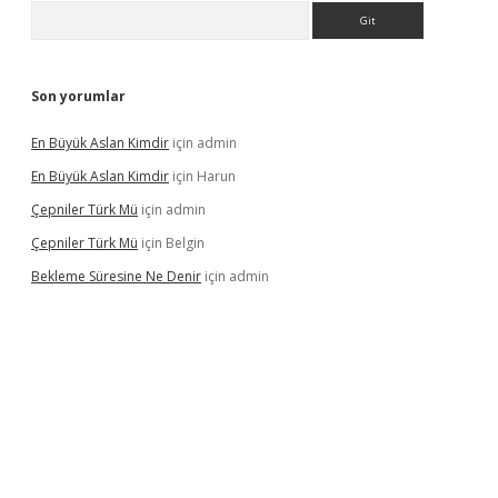
Arama
Son yorumlar
En Büyük Aslan Kimdir
için
admin
En Büyük Aslan Kimdir
için
Harun
Çepniler Türk Mü
için
admin
Çepniler Türk Mü
için
Belgin
Bekleme Süresine Ne Denir
için
admin
gir.net