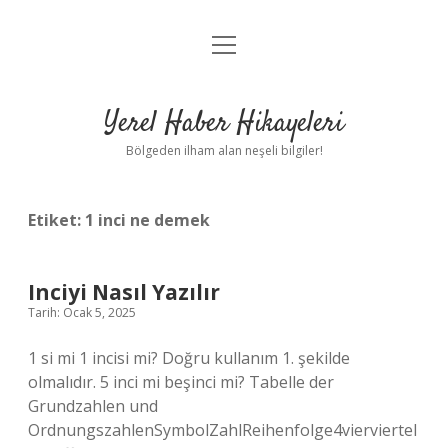
menüyü
Anasayfa
aç
Gizlilik Politikası
Yerel Haber Hikayeleri
Yasal Uyarı
Bölgeden ilham alan neşeli bilgiler!
Hakkımızda
Etiket:
1 inci ne demek
Inciyi Nasıl Yazılır
Tarih: Ocak 5, 2025
1 si mi 1 incisi mi? Doğru kullanım 1. şekilde
olmalıdır. 5 inci mi beşinci mi? Tabelle der
Grundzahlen und
OrdnungszahlenSymbolZahlReihenfolge4vierviertel