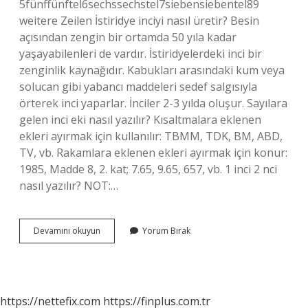
5fünffünftel6sechssechstel7siebensiebentel89
weitere Zeilen İstiridye inciyi nasıl üretir? Besin
açısından zengin bir ortamda 50 yıla kadar
yaşayabilenleri de vardır. İstiridyelerdeki inci bir
zenginlik kaynağıdır. Kabukları arasındaki kum veya
solucan gibi yabancı maddeleri sedef salgısıyla
örterek inci yaparlar. İnciler 2-3 yılda oluşur. Sayılara
gelen inci eki nasıl yazılır? Kısaltmalara eklenen
ekleri ayırmak için kullanılır: TBMM, TDK, BM, ABD,
TV, vb. Rakamlara eklenen ekleri ayırmak için konur:
1985, Madde 8, 2. kat; 7.65, 9.65, 657, vb. 1 inci 2 nci
nasıl yazılır? NOT:…
Inciyi
Devamını okuyun
Yorum Bırak
Nasıl
Yazılır
https://nettefix.com
https://finplus.com.tr