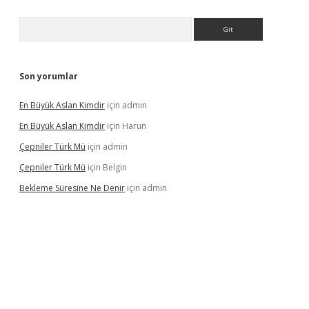
Arama
Son yorumlar
En Büyük Aslan Kimdir
için
admin
En Büyük Aslan Kimdir
için
Harun
Çepniler Türk Mü
için
admin
Çepniler Türk Mü
için
Belgin
Bekleme Süresine Ne Denir
için
admin
gir.net