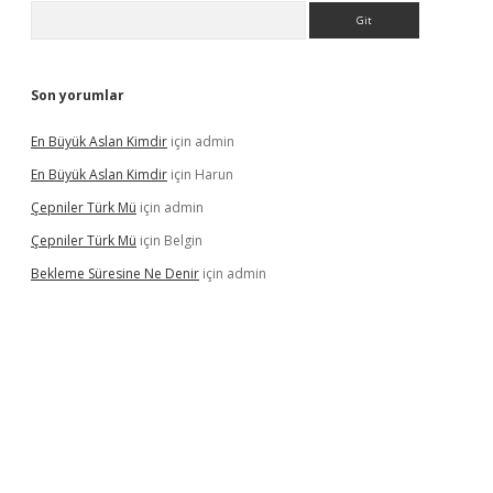
Arama
Son yorumlar
En Büyük Aslan Kimdir
için
admin
En Büyük Aslan Kimdir
için
Harun
Çepniler Türk Mü
için
admin
Çepniler Türk Mü
için
Belgin
Bekleme Süresine Ne Denir
için
admin
gir.net