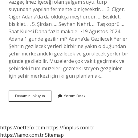
vazgeçilmez içeceği olan şalgam suyu, turp
suyundan yapılan fermente bir içecektir. … 3. Ciğer.
Ciğer Adana’da da oldukça meşhurdur. … Bisiklet,
bisiklet. … 5. Şirdan. … Seyhan Nehri. … Taşköprü …
Saat Kulesi.Daha fazla makale…•19 Ağustos 2024
Adana 1 günde gezilir mi? Adana’da Gezilecek Yerler
Şehrin gezilecek yerleri birbirine yakın olduğundan
şehir merkezindeki gezilecek ve görülecek yerler bir
günde gezilebilir. Müzelerde çok vakit geçirmek ve
şehirdeki tüm müzeleri gezmek isteyen gezginler
için şehir merkezi için iki gün planlamak…
Adana
Devamını okuyun
Yorum Bırak
Neyi
Meşhur
Gezilecek
Yerler
https://nettefix.com
https://finplus.com.tr
https://iamo.com.tr
Sitemap