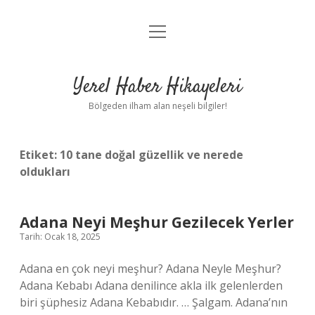
menüyü
Anasayfa
aç
Gizlilik Politikası
Yerel Haber Hikayeleri
Yasal Uyarı
Bölgeden ilham alan neşeli bilgiler!
Hakkımızda
Etiket:
10 tane doğal güzellik ve nerede
oldukları
Adana Neyi Meşhur Gezilecek Yerler
Tarih: Ocak 18, 2025
Adana en çok neyi meşhur? Adana Neyle Meşhur?
Adana Kebabı Adana denilince akla ilk gelenlerden
biri şüphesiz Adana Kebabıdır. … Şalgam. Adana’nın