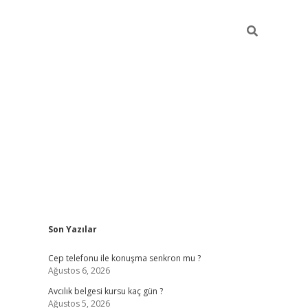
Sidebar
Son Yazılar
betexper güncel giriş
betexpergir.net
Cep telefonu ile konuşma senkron mu ?
Ağustos 6, 2026
Avcılık belgesi kursu kaç gün ?
Ağustos 5, 2026