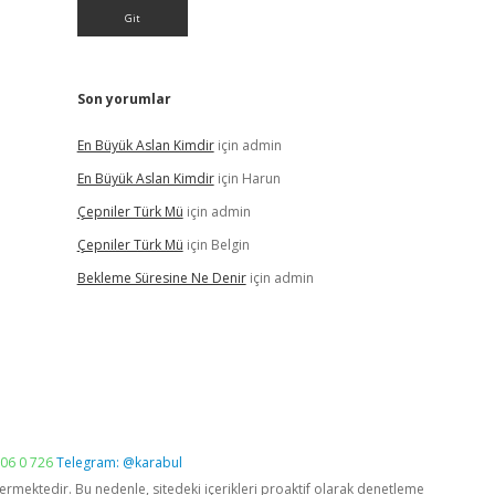
Son yorumlar
En Büyük Aslan Kimdir
için
admin
En Büyük Aslan Kimdir
için
Harun
Çepniler Türk Mü
için
admin
Çepniler Türk Mü
için
Belgin
Bekleme Süresine Ne Denir
için
admin
06 0 726
Telegram: @karabul
vermektedir. Bu nedenle, sitedeki içerikleri proaktif olarak denetleme