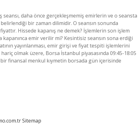
ış seansı, daha önce gerçekleşmemiş emirlerin ve o seansta
ın belirlendiği bir zaman dilimidir. O seansın sonunda
n fiyattır. Hissede kapanış ne demek? İşlemlerin son işlem
 kapanınca emir verilir mi? Kesintisiz seansın sona erdiği
nın yayınlanması, emir girişi ve fiyat tespiti işlemlerini
ler hariç olmak üzere, Borsa İstanbul piyasasında 09:45-18:05
rli bir finansal menkul kıymetin borsada gün içerisinde
mo.com.tr
Sitemap