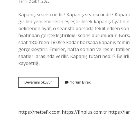
Tarih: Ocak 1, 2025
Kapanış seansı nedir? Kapanış seansı nedir? Kapan
girilen yeni emirlerin eşleştirilerek kapanış fiyatın
belirlenen fiyat, o seansta borsada teklif edilen so
fiyatından gerçekleştirildiği seans durumudur. Borsa
saat 18:00’den 18:05’e kadar borsada kapanış teminatı
gerçekleştirir. Emirler, hafta sonları ve resmi tatil
saatleri arasında verilir. Kapanış tutarı nedir? Beli
kaydettiği…
Kapanış
Devamını okuyun
Yorum Bırak
Seansı
Ne
Demek
https://nettefix.com
https://finplus.com.tr
https://ia