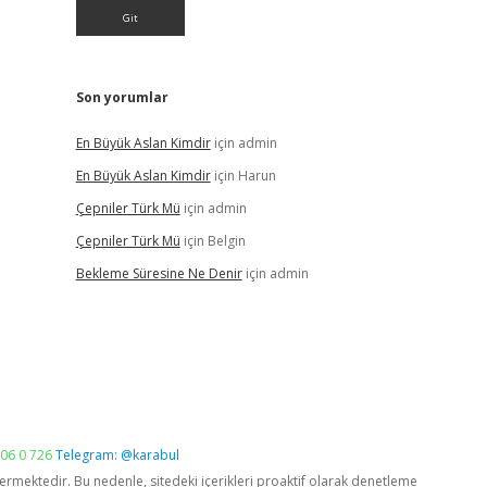
Son yorumlar
En Büyük Aslan Kimdir
için
admin
En Büyük Aslan Kimdir
için
Harun
Çepniler Türk Mü
için
admin
Çepniler Türk Mü
için
Belgin
Bekleme Süresine Ne Denir
için
admin
06 0 726
Telegram: @karabul
vermektedir. Bu nedenle, sitedeki içerikleri proaktif olarak denetleme