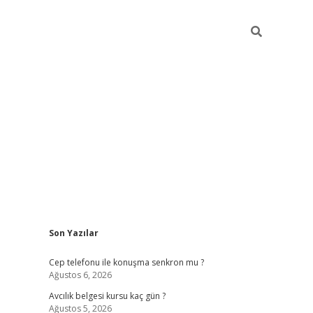
Sidebar
Son Yazılar
betexper güncel giriş
betexpergir.net
Cep telefonu ile konuşma senkron mu ?
Ağustos 6, 2026
Avcılık belgesi kursu kaç gün ?
Ağustos 5, 2026