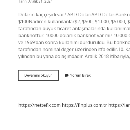
Tarih: Aralık 31, 2024
Doların kaç çeşidi var? ABD DolarıABD DolarıBanknot
$100Nadiren kullanılanlar$2, $500, $1.000, $5.000, 
tarafından büyük ticaret anlaşmalarında kullanılmak
banknottur. 10000 dolarlık banknot var mı? 10.000 
ve 1969’dan sonra kullanımı durduruldu. Bu bankno
tarafından nominal değer üzerinden itfa edilir.10. K
yılından bu yana dolaşımdadır. Aralık 2018 itibarıy
Kaç
Devamını okuyun
Yorum Bırak
Tane
Dolar
Çeşidi
Var
https://nettefix.com
https://finplus.com.tr
https://ia