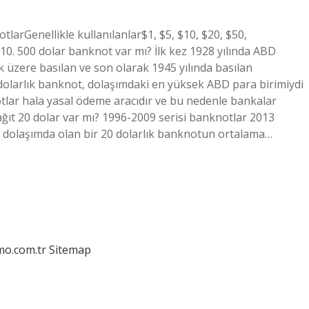
larGenellikle kullanılanlar$1, $5, $10, $20, $50,
$10. 500 dolar banknot var mı? İlk kez 1928 yılında ABD
 üzere basılan ve son olarak 1945 yılında basılan
dolarlık banknot, dolaşımdaki en yüksek ABD para birimiydi
tlar hala yasal ödeme aracıdır ve bu nedenle bankalar
ağıt 20 dolar var mı? 1996-2009 serisi banknotlar 2013
la, dolaşımda olan bir 20 dolarlık banknotun ortalama…
mo.com.tr
Sitemap