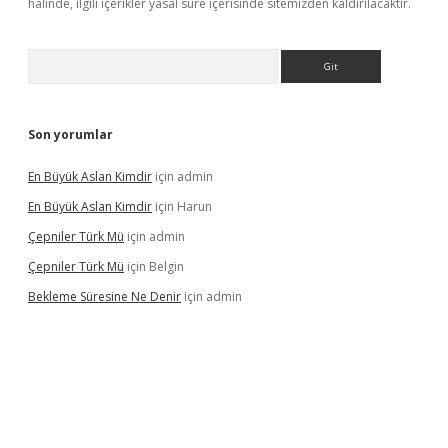
halinde, ilgili içerikler yasal süre içerisinde sitemizden kaldırılacaktır.
Arama
Son yorumlar
En Büyük Aslan Kimdir
için
admin
En Büyük Aslan Kimdir
için
Harun
Çepniler Türk Mü
için
admin
Çepniler Türk Mü
için
Belgin
Bekleme Süresine Ne Denir
için
admin