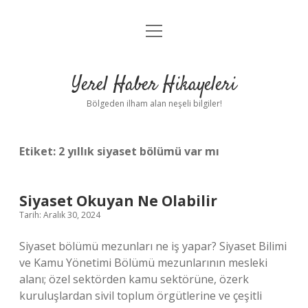
menüyü
Anasayfa
aç
Gizlilik Politikası
Yerel Haber Hikayeleri
Yasal Uyarı
Bölgeden ilham alan neşeli bilgiler!
Hakkımızda
Etiket:
2 yıllık siyaset bölümü var mı
Siyaset Okuyan Ne Olabilir
Tarih: Aralık 30, 2024
Siyaset bölümü mezunları ne iş yapar? Siyaset Bilimi
ve Kamu Yönetimi Bölümü mezunlarının mesleki
alanı; özel sektörden kamu sektörüne, özerk
kuruluşlardan sivil toplum örgütlerine ve çeşitli