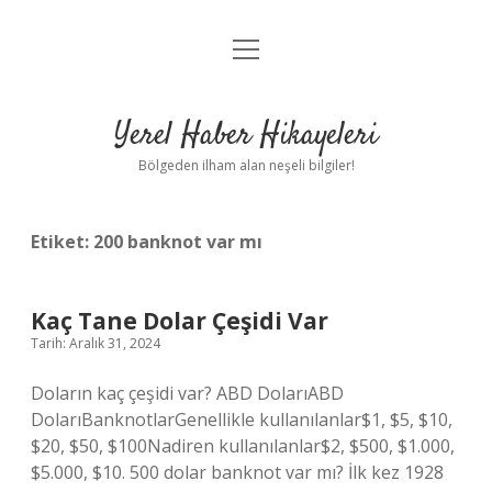
menüyü
Anasayfa
aç
Gizlilik Politikası
Yerel Haber Hikayeleri
Yasal Uyarı
Bölgeden ilham alan neşeli bilgiler!
Hakkımızda
Etiket:
200 banknot var mı
Kaç Tane Dolar Çeşidi Var
Tarih: Aralık 31, 2024
Doların kaç çeşidi var? ABD DolarıABD
DolarıBanknotlarGenellikle kullanılanlar$1, $5, $10,
$20, $50, $100Nadiren kullanılanlar$2, $500, $1.000,
$5.000, $10. 500 dolar banknot var mı? İlk kez 1928