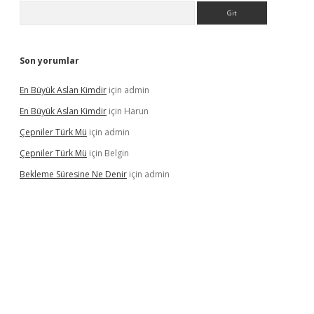
Arama
Son yorumlar
En Büyük Aslan Kimdir
için
admin
En Büyük Aslan Kimdir
için
Harun
Çepniler Türk Mü
için
admin
Çepniler Türk Mü
için
Belgin
Bekleme Süresine Ne Denir
için
admin
gir.net