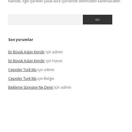
halinde, ilgili içerikler yasal süre içerisinde sitemizden kaldırılacaktır.
Arama
Son yorumlar
En Büyük Aslan Kimdir
için
admin
En Büyük Aslan Kimdir
için
Harun
Çepniler Türk Mü
için
admin
Çepniler Türk Mü
için
Belgin
Bekleme Süresine Ne Denir
için
admin