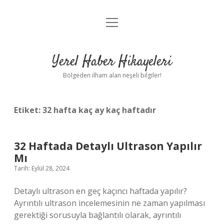
menüyü
Anasayfa
aç
Gizlilik Politikası
Yerel Haber Hikayeleri
Yasal Uyarı
Bölgeden ilham alan neşeli bilgiler!
Hakkımızda
Etiket:
32 hafta kaç ay kaç haftadır
32 Haftada Detaylı Ultrason Yapılır
Mı
Tarih: Eylül 28, 2024
Detaylı ultrason en geç kaçıncı haftada yapılır?
Ayrıntılı ultrason incelemesinin ne zaman yapılması
gerektiği sorusuyla bağlantılı olarak, ayrıntılı