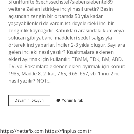
5fünffünftel6sechssechstel7siebensiebentel89
weitere Zeilen İstiridye inciyi nasıl üretir? Besin
açısından zengin bir ortamda 50 yıla kadar
yaşayabilenleri de vardır. İstiridyelerdeki inci bir
zenginlik kaynağıdır. Kabukları arasındaki kum veya
solucan gibi yabancı maddeleri sedef salgısıyla
örterek inci yaparlar. İnciler 2-3 yılda oluşur. Sayılara
gelen inci eki nasıl yazılır? Kısaltmalara eklenen
ekleri ayırmak için kullanılır: TBMM, TDK, BM, ABD,
TV, vb. Rakamlara eklenen ekleri ayırmak için konur:
1985, Madde 8, 2. kat; 7.65, 9.65, 657, vb. 1 inci 2 nci
nasıl yazılır? NOT:…
Inciyi
Devamını okuyun
Yorum Bırak
Nasıl
Yazılır
https://nettefix.com
https://finplus.com.tr