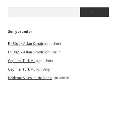
Arama
Son yorumlar
En Büyük Aslan Kimdir
için
admin
En Büyük Aslan Kimdir
için
Harun
Çepniler Türk Mü
için
admin
Çepniler Türk Mü
için
Belgin
Bekleme Süresine Ne Denir
için
admin
gir.net