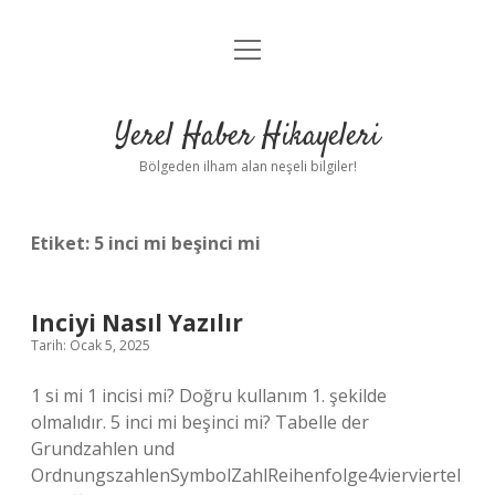
menüyü
Anasayfa
aç
Gizlilik Politikası
Yerel Haber Hikayeleri
Yasal Uyarı
Bölgeden ilham alan neşeli bilgiler!
Hakkımızda
Etiket:
5 inci mi beşinci mi
Inciyi Nasıl Yazılır
Tarih: Ocak 5, 2025
1 si mi 1 incisi mi? Doğru kullanım 1. şekilde
olmalıdır. 5 inci mi beşinci mi? Tabelle der
Grundzahlen und
OrdnungszahlenSymbolZahlReihenfolge4vierviertel