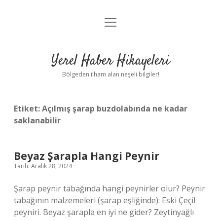
menüyü
Anasayfa
aç
Gizlilik Politikası
Yerel Haber Hikayeleri
Yasal Uyarı
Bölgeden ilham alan neşeli bilgiler!
Hakkımızda
Etiket:
Açılmış şarap buzdolabında ne kadar
saklanabilir
Beyaz Şarapla Hangi Peynir
Tarih: Aralık 28, 2024
Şarap peynir tabağında hangi peynirler olur? Peynir
tabağının malzemeleri (şarap eşliğinde): Eski Çeçil
peyniri. Beyaz şarapla en iyi ne gider? Zeytinyağlı