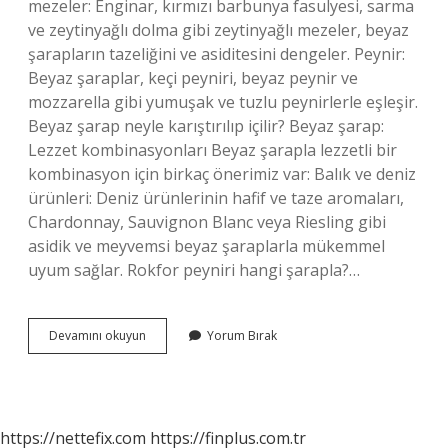
mezeler: Enginar, kırmızı barbunya fasulyesi, sarma
ve zeytinyağlı dolma gibi zeytinyağlı mezeler, beyaz
şarapların tazeliğini ve asiditesini dengeler. Peynir:
Beyaz şaraplar, keçi peyniri, beyaz peynir ve
mozzarella gibi yumuşak ve tuzlu peynirlerle eşleşir.
Beyaz şarap neyle karıştırılıp içilir? Beyaz şarap:
Lezzet kombinasyonları Beyaz şarapla lezzetli bir
kombinasyon için birkaç önerimiz var: Balık ve deniz
ürünleri: Deniz ürünlerinin hafif ve taze aromaları,
Chardonnay, Sauvignon Blanc veya Riesling gibi
asidik ve meyvemsi beyaz şaraplarla mükemmel
uyum sağlar. Rokfor peyniri hangi şarapla?…
Beyaz
Devamını okuyun
Yorum Bırak
Şarapla
Hangi
Peynir
https://nettefix.com
https://finplus.com.tr