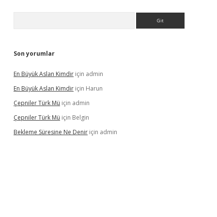
Arama
Son yorumlar
En Büyük Aslan Kimdir
için
admin
En Büyük Aslan Kimdir
için
Harun
Çepniler Türk Mü
için
admin
Çepniler Türk Mü
için
Belgin
Bekleme Süresine Ne Denir
için
admin
gir.net