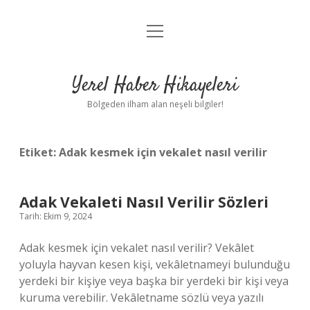
menüyü
Anasayfa
aç
Gizlilik Politikası
Yerel Haber Hikayeleri
Yasal Uyarı
Bölgeden ilham alan neşeli bilgiler!
Hakkımızda
Etiket:
Adak kesmek için vekalet nasıl verilir
Adak Vekaleti Nasıl Verilir Sözleri
Tarih: Ekim 9, 2024
Adak kesmek için vekalet nasıl verilir? Vekâlet
yoluyla hayvan kesen kişi, vekâletnameyi bulunduğu
yerdeki bir kişiye veya başka bir yerdeki bir kişi veya
kuruma verebilir. Vekâletname sözlü veya yazılı