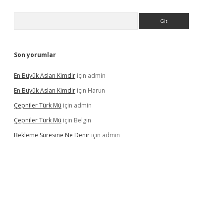
Arama
Son yorumlar
En Büyük Aslan Kimdir
için
admin
En Büyük Aslan Kimdir
için
Harun
Çepniler Türk Mü
için
admin
Çepniler Türk Mü
için
Belgin
Bekleme Süresine Ne Denir
için
admin
rgir.net