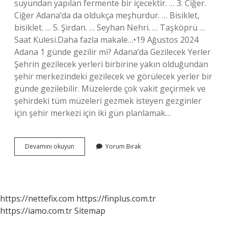
suyundan yapılan fermente bir içecektir. … 3. Ciğer.
Ciğer Adana’da da oldukça meşhurdur. … Bisiklet,
bisiklet. … 5. Şirdan. … Seyhan Nehri. … Taşköprü …
Saat Kulesi.Daha fazla makale…•19 Ağustos 2024
Adana 1 günde gezilir mi? Adana’da Gezilecek Yerler
Şehrin gezilecek yerleri birbirine yakın olduğundan
şehir merkezindeki gezilecek ve görülecek yerler bir
günde gezilebilir. Müzelerde çok vakit geçirmek ve
şehirdeki tüm müzeleri gezmek isteyen gezginler
için şehir merkezi için iki gün planlamak…
Adana
Devamını okuyun
Yorum Bırak
Neyi
Meşhur
Gezilecek
Yerler
https://nettefix.com
https://finplus.com.tr
https://iamo.com.tr
Sitemap