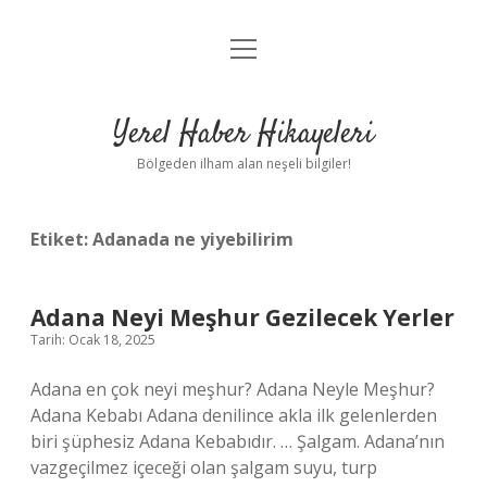
menüyü
Anasayfa
aç
Gizlilik Politikası
Yerel Haber Hikayeleri
Yasal Uyarı
Bölgeden ilham alan neşeli bilgiler!
Hakkımızda
Etiket:
Adanada ne yiyebilirim
Adana Neyi Meşhur Gezilecek Yerler
Tarih: Ocak 18, 2025
Adana en çok neyi meşhur? Adana Neyle Meşhur?
Adana Kebabı Adana denilince akla ilk gelenlerden
biri şüphesiz Adana Kebabıdır. … Şalgam. Adana’nın
vazgeçilmez içeceği olan şalgam suyu, turp