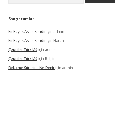
Son yorumlar
En Büyük Aslan Kimdir
için
admin
En Büyük Aslan Kimdir
için
Harun
Çepniler Türk Mü
için
admin
Çepniler Türk Mü
için
Belgin
Bekleme Süresine Ne Denir
için
admin
gir.net