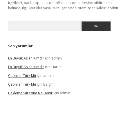
içerikleri,
backlinkpanelicomtr@gmail.com
adresine bildirmeniz
halinde, ilgili içerikler yasal süre içerisinde sitemizden kaldırılacaktır.
Arama
Son yorumlar
En Büyük Aslan Kimdir
için
admin
En Büyük Aslan Kimdir
için
Harun
Çepniler Türk Mü
için
admin
Çepniler Türk Mü
için
Belgin
Bekleme Süresine Ne Denir
için
admin