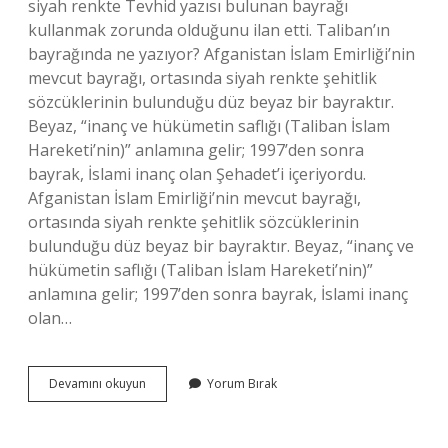
siyah renkte Tevhid yazısı bulunan bayrağı
kullanmak zorunda olduğunu ilan etti. Taliban’ın
bayrağında ne yazıyor? Afganistan İslam Emirliği’nin
mevcut bayrağı, ortasında siyah renkte şehitlik
sözcüklerinin bulunduğu düz beyaz bir bayraktır.
Beyaz, “inanç ve hükümetin saflığı (Taliban İslam
Hareketi’nin)” anlamına gelir; 1997’den sonra
bayrak, İslami inanç olan Şehadet’i içeriyordu.
Afganistan İslam Emirliği’nin mevcut bayrağı,
ortasında siyah renkte şehitlik sözcüklerinin
bulunduğu düz beyaz bir bayraktır. Beyaz, “inanç ve
hükümetin saflığı (Taliban İslam Hareketi’nin)”
anlamına gelir; 1997’den sonra bayrak, İslami inanç
olan…
Afganistan
Devamını okuyun
Yorum Bırak
Hangi
Bayrak
Kullanıyor