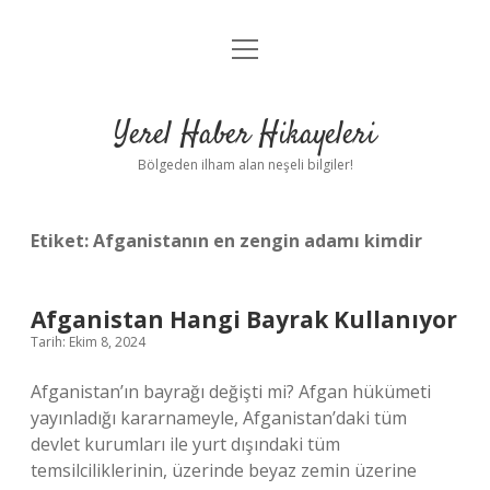
menüyü
Anasayfa
aç
Gizlilik Politikası
Yerel Haber Hikayeleri
Yasal Uyarı
Bölgeden ilham alan neşeli bilgiler!
Hakkımızda
Etiket:
Afganistanın en zengin adamı kimdir
Afganistan Hangi Bayrak Kullanıyor
Tarih: Ekim 8, 2024
Afganistan’ın bayrağı değişti mi? Afgan hükümeti
yayınladığı kararnameyle, Afganistan’daki tüm
devlet kurumları ile yurt dışındaki tüm
temsilciliklerinin, üzerinde beyaz zemin üzerine