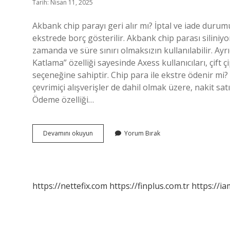
Tarih: Nisan 11, 2025
Akbank chip parayı geri alır mı? İptal ve iade durumun
ekstrede borç gösterilir. Akbank chip parası siliniy
zamanda ve süre sınırı olmaksızın kullanılabilir. Ayr
Katlama” özelliği sayesinde Axess kullanıcıları, çift 
seçeneğine sahiptir. Chip para ile ekstre ödenir mi?
çevrimiçi alışverişler de dahil olmak üzere, nakit satış
Ödeme özelliği…
Chip
Devamını okuyun
Yorum Bırak
Para
Geri
Ödemesi
Var
Mı
https://nettefix.com
https://finplus.com.tr
https://ia