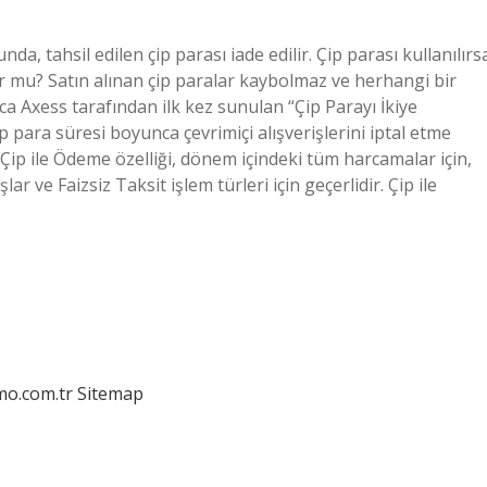
da, tahsil edilen çip parası iade edilir. Çip parası kullanılırs
or mu? Satın alınan çip paralar kaybolmaz ve herhangi bir
ıca Axess tarafından ilk kez sunulan “Çip Parayı İkiye
çip para süresi boyunca çevrimiçi alışverişlerini iptal etme
 Çip ile Ödeme özelliği, dönem içindeki tüm harcamalar için,
lar ve Faizsiz Taksit işlem türleri için geçerlidir. Çip ile
mo.com.tr
Sitemap