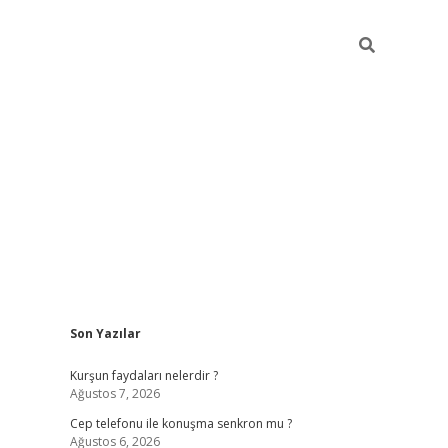
Sidebar
Son Yazılar
betexper güncel giriş
betexpergir.net
Kurşun faydaları nelerdir ?
Ağustos 7, 2026
Cep telefonu ile konuşma senkron mu ?
Ağustos 6, 2026