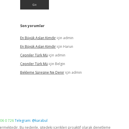
Son yorumlar
En Büyük Aslan Kimdir
için
admin
En Büyük Aslan Kimdir
için
Harun
Çepniler Türk Mü
için
admin
Çepniler Türk Mü
için
Belgin
Bekleme Süresine Ne Denir
için
admin
06 0 726
Telegram: @karabul
vermektedir. Bu nedenle, sitedeki içerikleri proaktif olarak denetleme