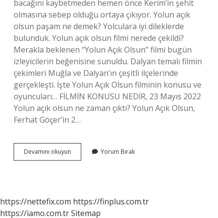
bacağını kaybetmeden hemen önce Kerim’in şehit
olmasına sebep olduğu ortaya çıkıyor. Yolun açık
olsun paşam ne demek? Yolculara iyi dileklerde
bulunduk. Yolun açık olsun filmi nerede çekildi?
Merakla beklenen “Yolun Açık Olsun” filmi bugün
izleyicilerin beğenisine sunuldu. Dalyan temalı filmin
çekimleri Muğla ve Dalyan’ın çeşitli ilçelerinde
gerçekleşti. İşte Yolun Açık Olsun filminin konusu ve
oyuncuları… FİLMİN KONUSU NEDİR, 23 Mayıs 2022
Yolun açık olsun ne zaman çıktı? Yolun Açık Olsun,
Ferhat Göçer’in 2…
Yolun
Devamını okuyun
Yorum Bırak
Açık
Olsun
Ne
Anlatıyor
https://nettefix.com
https://finplus.com.tr
https://iamo.com.tr
Sitemap