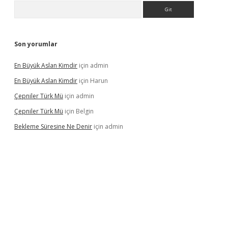
Arama
Son yorumlar
En Büyük Aslan Kimdir
için
admin
En Büyük Aslan Kimdir
için
Harun
Çepniler Türk Mü
için
admin
Çepniler Türk Mü
için
Belgin
Bekleme Süresine Ne Denir
için
admin
iriş
betexpergir.net