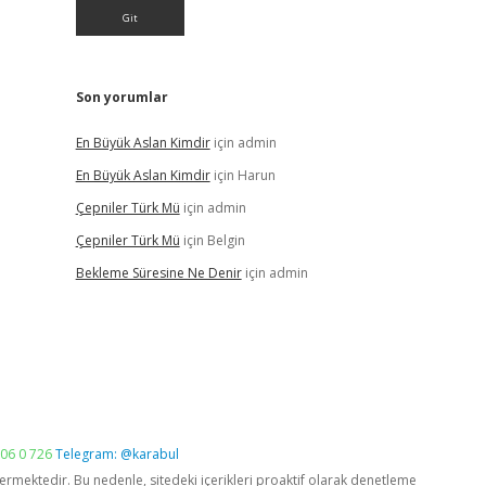
Son yorumlar
En Büyük Aslan Kimdir
için
admin
En Büyük Aslan Kimdir
için
Harun
Çepniler Türk Mü
için
admin
Çepniler Türk Mü
için
Belgin
Bekleme Süresine Ne Denir
için
admin
06 0 726
Telegram: @karabul
vermektedir. Bu nedenle, sitedeki içerikleri proaktif olarak denetleme