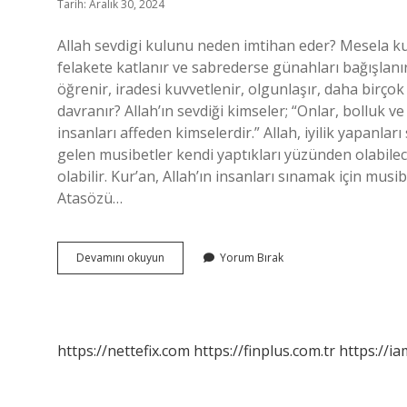
Tarih: Aralık 30, 2024
Allah sevdigi kulunu neden imtihan eder? Mesela ku
felakete katlanır ve sabrederse günahları bağışlanır.
öğrenir, iradesi kuvvetlenir, olgunlaşır, daha birçok 
davranır? Allah’ın sevdiği kimseler; “Onlar, bolluk v
insanları affeden kimselerdir.” Allah, iyilik yapanla
gelen musibetler kendi yaptıkları yüzünden olabilece
olabilir. Kur’an, Allah’ın insanları sınamak için musib
Atasözü…
Allah
Devamını okuyun
Yorum Bırak
Sevdiği
Kuluna
Neden
Sıkıntı
Verir
https://nettefix.com
https://finplus.com.tr
https://ia