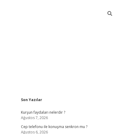
Sidebar
Son Yazılar
betexper güncel giriş
betexpergir.net
Kurşun faydaları nelerdir ?
Ağustos 7, 2026
Cep telefonu ile konuşma senkron mu ?
Ağustos 6, 2026