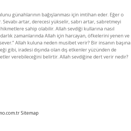
lunu günahlarının bağışlanması için imtihan eder. Eğer o
 Sevabı artar, derecesi yükselir, sabrı artar, sabretmeyi
hikmetlere sahip olabilir. Allah sevdiği kullarına nasıl
e darlık zamanlarında Allah için harcayan, öfkelerini yenen ve
rı sever.” Allah kuluna neden musibet verir? Bir insanın başına
ği gibi, iradesi dışında olan dış etkenler yüzünden de
etler verebileceğini belirtir. Allah sevdiğine dert verir nedir?
mo.com.tr
Sitemap