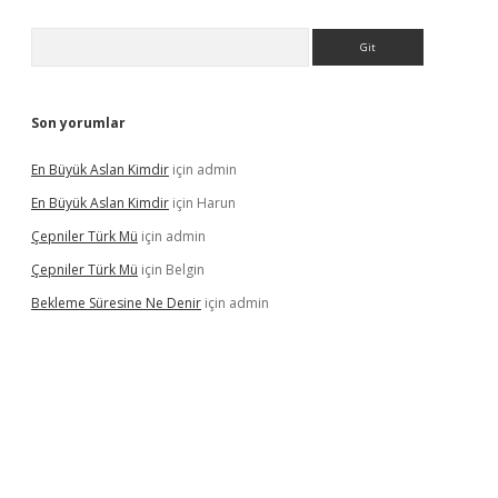
Arama
Son yorumlar
En Büyük Aslan Kimdir
için
admin
En Büyük Aslan Kimdir
için
Harun
Çepniler Türk Mü
için
admin
Çepniler Türk Mü
için
Belgin
Bekleme Süresine Ne Denir
için
admin
gir.net