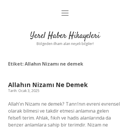
menüyü
Anasayfa
aç
Gizlilik Politikası
Yerel Haber Hikayeleri
Yasal Uyarı
Bölgeden ilham alan neşeli bilgiler!
Hakkımızda
Etiket:
Allahın Nizamı ne demek
Allahın Nizamı Ne Demek
Tarih: Ocak 3, 2025
Allah’ın Nizamı ne demek? Tanrı’nın evreni evrensel
olarak bilmesi ve takdir etmesi anlamına gelen
felsefi terim. Ahlak, fıkıh ve hadis alanlarında da
benzer anlamlara sahip bir terimdir. Nizam ne