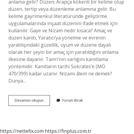
anlama gelir? Düzen; Arapça kökenli bir kelime olup
düzen, tertip veya düzenleme anlamına gelir. Bu
kelime gayrimenkul literatüründe geliştirme
uygulamalarında inşaat düzenini ifade etmek için
kullanılır. Gaye ve Nizam nedir kısaca? Amaç ve
düzen kanıtı, Yaratıcı’ya yönelme ve evrenin
yaratılışındaki güzellik, uyum ve düzene dayalı
olarak her şeyin bir amaç için yaratıldığını anlama
ilkesine dayanır. Tanrı’nın varlığını kanıtlama
yöntemidir. Kanıtların tarihi Sokrates’e (MÖ
470/399) kadar uzanır. Nizamı âlem ne demek?
Dünya…
Allahın
Devamını okuyun
Yorum Bırak
Nizamı
Ne
Demek
https://nettefix.com
https://finplus.com.tr