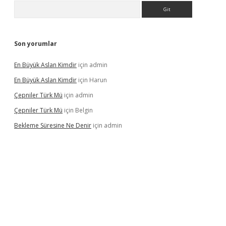
Arama
Son yorumlar
En Büyük Aslan Kimdir
için
admin
En Büyük Aslan Kimdir
için
Harun
Çepniler Türk Mü
için
admin
Çepniler Türk Mü
için
Belgin
Bekleme Süresine Ne Denir
için
admin
pergir.net