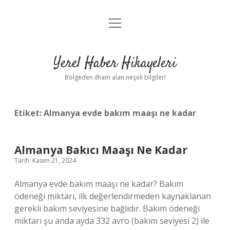
menüyü
Anasayfa
aç
Gizlilik Politikası
Yerel Haber Hikayeleri
Yasal Uyarı
Bölgeden ilham alan neşeli bilgiler!
Hakkımızda
Etiket:
Almanya evde bakım maaşı ne kadar
Almanya Bakıcı Maaşı Ne Kadar
Tarih: Kasım 21, 2024
Almanya evde bakım maaşı ne kadar? Bakım
ödeneği miktarı, ilk değerlendirmeden kaynaklanan
gerekli bakım seviyesine bağlıdır. Bakım ödeneği
miktarı şu anda ayda 332 avro (bakım seviyesi 2) ile