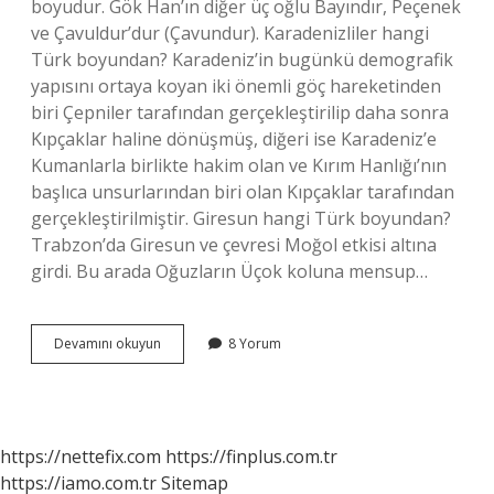
boyudur. Gök Han’ın diğer üç oğlu Bayındır, Peçenek
ve Çavuldur’dur (Çavundur). Karadenizliler hangi
Türk boyundan? Karadeniz’in bugünkü demografik
yapısını ortaya koyan iki önemli göç hareketinden
biri Çepniler tarafından gerçekleştirilip daha sonra
Kıpçaklar haline dönüşmüş, diğeri ise Karadeniz’e
Kumanlarla birlikte hakim olan ve Kırım Hanlığı’nın
başlıca unsurlarından biri olan Kıpçaklar tarafından
gerçekleştirilmiştir. Giresun hangi Türk boyundan?
Trabzon’da Giresun ve çevresi Moğol etkisi altına
girdi. Bu arada Oğuzların Üçok koluna mensup…
Çepniler
Devamını okuyun
8 Yorum
Türk
Mü
https://nettefix.com
https://finplus.com.tr
https://iamo.com.tr
Sitemap