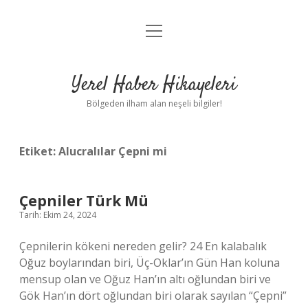
menüyü
Anasayfa
aç
Gizlilik Politikası
Yerel Haber Hikayeleri
Yasal Uyarı
Bölgeden ilham alan neşeli bilgiler!
Hakkımızda
Etiket:
Alucralılar Çepni mi
Çepniler Türk Mü
Tarih: Ekim 24, 2024
Çepnilerin kökeni nereden gelir? 24 En kalabalık
Oğuz boylarından biri, Üç-Oklar’ın Gün Han koluna
mensup olan ve Oğuz Han’ın altı oğlundan biri ve
Gök Han’ın dört oğlundan biri olarak sayılan “Çepni”