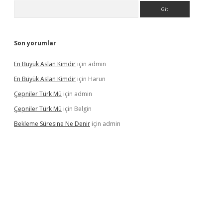
Arama
Son yorumlar
En Büyük Aslan Kimdir
için
admin
En Büyük Aslan Kimdir
için
Harun
Çepniler Türk Mü
için
admin
Çepniler Türk Mü
için
Belgin
Bekleme Süresine Ne Denir
için
admin
gir.net