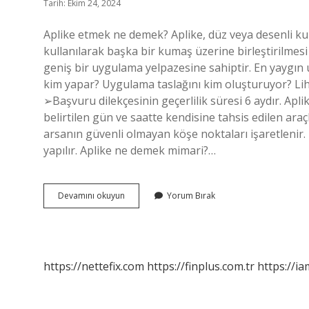
Tarih: Ekim 24, 2024
Aplike etmek ne demek? Aplike, düz veya desenli kuma
kullanılarak başka bir kumaş üzerine birleştirilmesi 
geniş bir uygulama yelpazesine sahiptir. En yaygın 
kim yapar? Uygulama taslağını kim oluşturuyor? Lihk
➢Başvuru dilekçesinin geçerlilik süresi 6 aydır. Apl
belirtilen gün ve saatte kendisine tahsis edilen ar
arsanın güvenli olmayan köşe noktaları işaretlenir
yapılır. Aplike ne demek mimari?…
Aplike
Devamını okuyun
Yorum Bırak
Etmek
Ne
Demek
Harita
https://nettefix.com
https://finplus.com.tr
https://ia