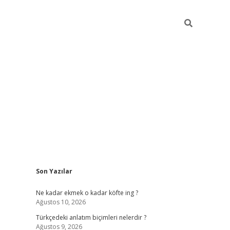
Sidebar
Son Yazılar
betexper güncel giriş
betexpergir.net
Ne kadar ekmek o kadar köfte ing ?
Ağustos 10, 2026
Türkçedeki anlatım biçimleri nelerdir ?
Ağustos 9, 2026