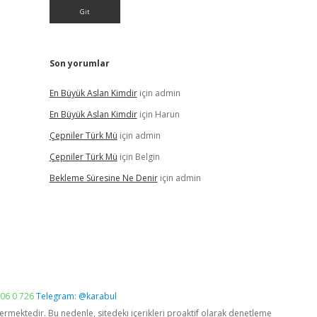
Son yorumlar
En Büyük Aslan Kimdir
için
admin
En Büyük Aslan Kimdir
için
Harun
Çepniler Türk Mü
için
admin
Çepniler Türk Mü
için
Belgin
Bekleme Süresine Ne Denir
için
admin
06 0 726
Telegram: @karabul
vermektedir. Bu nedenle, sitedeki içerikleri proaktif olarak denetleme