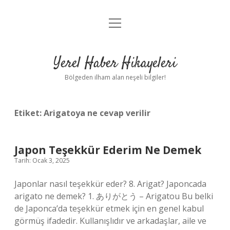
menüyü
Anasayfa
aç
Gizlilik Politikası
Yerel Haber Hikayeleri
Yasal Uyarı
Bölgeden ilham alan neşeli bilgiler!
Hakkımızda
Etiket:
Arigatoya ne cevap verilir
Japon Teşekkür Ederim Ne Demek
Tarih: Ocak 3, 2025
Japonlar nasıl teşekkür eder? 8. Arigat? Japoncada
arigato ne demek? 1. ありがとう – Arigatou Bu belki
de Japonca’da teşekkür etmek için en genel kabul
görmüş ifadedir. Kullanışlıdır ve arkadaşlar, aile ve