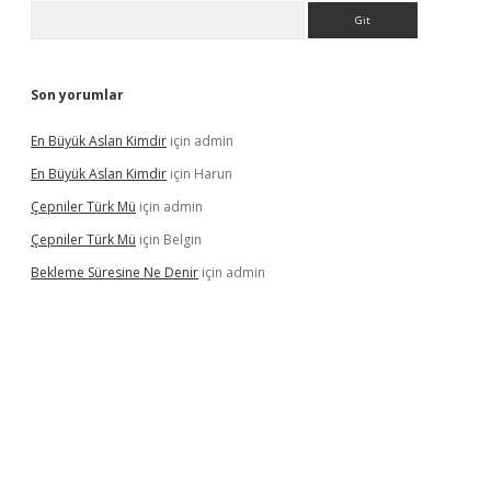
Arama
Son yorumlar
En Büyük Aslan Kimdir
için
admin
En Büyük Aslan Kimdir
için
Harun
Çepniler Türk Mü
için
admin
Çepniler Türk Mü
için
Belgin
Bekleme Süresine Ne Denir
için
admin
expergir.net