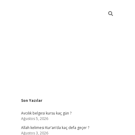
Sidebar
Son Yazılar
betexper güncel giriş
betexpergir.net
Avcılık belgesi kursu kaç gün ?
Ağustos 5, 2026
Allah kelimesi Kur’an’da kaç defa geçer ?
Ağustos 3, 2026