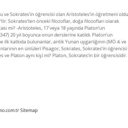
u ve Sokrates’in öğrencisi olan Aristoteles’in öğretmeni oldu
ir. Sokrates’ten önceki filozoflar, doğa filozofları olarak
cası mı? -Aristoteles, 17 veya 18 yaşında Platon’un
47) 20 yıl boyunca onun derslerine katıldı. Platon’un
ne ilk katkıda bulunanlar, antik Yunan uygarlığının (MÖ 4. ve
insanlarının en ünlüleri Pisagor, Sokrates, Sokrates’in öğrencisi
s ve Platon aynı kişi mi? Platon, Sokrates’in bir öğrencisidir.
mo.com.tr
Sitemap