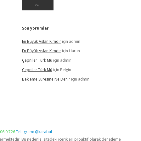
Son yorumlar
En Büyük Aslan Kimdir
için
admin
En Büyük Aslan Kimdir
için
Harun
Çepniler Türk Mü
için
admin
Çepniler Türk Mü
için
Belgin
Bekleme Süresine Ne Denir
için
admin
06 0 726
Telegram: @karabul
vermektedir. Bu nedenle, sitedeki içerikleri proaktif olarak denetleme