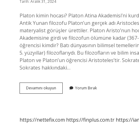
Tarih: Aralık 31, 2024
Platon kimin hocası? Platon Atina Akademisi’ni kurd
Antik Yunan filozofu Platon’un gerçek adı Aristocles’t
materyalist görüşler ürettiler. Platon Aristo’nun ho
Akademisine girdi ve filozofun ölümüne kadar (367-3
öğrencisi kimdir? Batı dünyasının bilimsel temelleri
5. yüzyıllar) filozoflarıydı. Bu filozofların ve bilim 
Platon ve Platon’un öğrencisi Aristoteles’tir. Sokrate
Sokrates hakkındaki…
Platonun
Devamını okuyun
Yorum Bırak
Hocası
Kimdir
https://nettefix.com
https://finplus.com.tr
https://ia