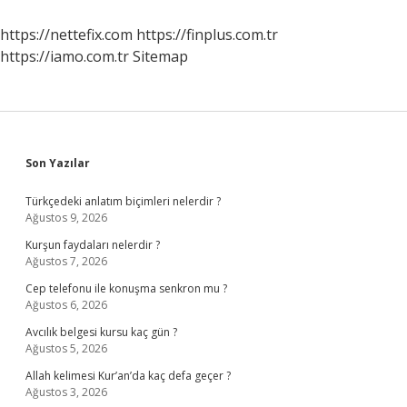
Kadar
Para
https://nettefix.com
https://finplus.com.tr
Veriyorlar
https://iamo.com.tr
Sitemap
Sidebar
Son Yazılar
Türkçedeki anlatım biçimleri nelerdir ?
Ağustos 9, 2026
Kurşun faydaları nelerdir ?
Ağustos 7, 2026
Cep telefonu ile konuşma senkron mu ?
Ağustos 6, 2026
Avcılık belgesi kursu kaç gün ?
Ağustos 5, 2026
Allah kelimesi Kur’an’da kaç defa geçer ?
Ağustos 3, 2026