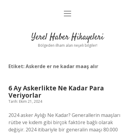
menüyü
Anasayfa
aç
Gizlilik Politikası
Yerel Haber Hikayeleri
Yasal Uyarı
Bölgeden ilham alan neşeli bilgiler!
Hakkımızda
Etiket:
Askerde er ne kadar maaş alır
6 Ay Askerlikte Ne Kadar Para
Veriyorlar
Tarih: Ekim 21, 2024
2024 asker Aylığı Ne Kadar? Generallerin maaşları
rütbe ve kıdem gibi birçok faktöre bağlı olarak
değişir. 2024 itibariyle bir generalin maaşı 80.000