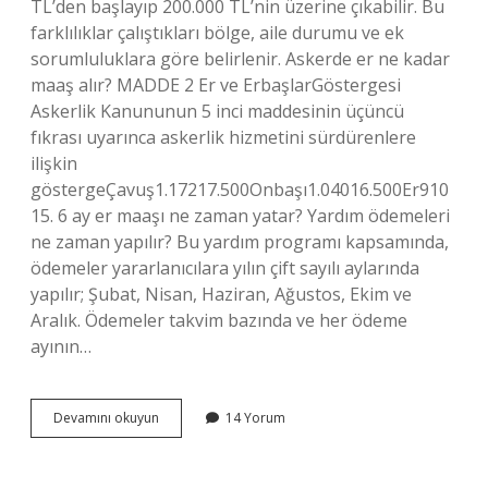
TL’den başlayıp 200.000 TL’nin üzerine çıkabilir. Bu
farklılıklar çalıştıkları bölge, aile durumu ve ek
sorumluluklara göre belirlenir. Askerde er ne kadar
maaş alır? MADDE 2 Er ve ErbaşlarGöstergesi
Askerlik Kanununun 5 inci maddesinin üçüncü
fıkrası uyarınca askerlik hizmetini sürdürenlere
ilişkin
göstergeÇavuş1.17217.500Onbaşı1.04016.500Er910
15. 6 ay er maaşı ne zaman yatar? Yardım ödemeleri
ne zaman yapılır? Bu yardım programı kapsamında,
ödemeler yararlanıcılara yılın çift sayılı aylarında
yapılır; Şubat, Nisan, Haziran, Ağustos, Ekim ve
Aralık. Ödemeler takvim bazında ve her ödeme
ayının…
6
Devamını okuyun
14 Yorum
Ay
Askerlikte
Ne