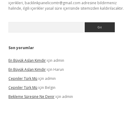
içerikleri,
backlinkpanelicomtr@gmail.com
adresine bildirmeniz
halinde, ilgili içerikler yasal süre içerisinde sitemizden kaldırılacaktır.
Arama
Son yorumlar
En Büyük Aslan Kimdir
için
admin
En Büyük Aslan Kimdir
için
Harun
Çepniler Türk Mü
için
admin
Çepniler Türk Mü
için
Belgin
Bekleme Süresine Ne Denir
için
admin