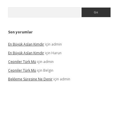
Arama
Son yorumlar
En Büyük Aslan Kimdir
için
admin
En Büyük Aslan Kimdir
için
Harun
Çepniler Türk Mü
için
admin
Çepniler Türk Mü
için
Belgin
Bekleme Süresine Ne Denir
için
admin
ir.net