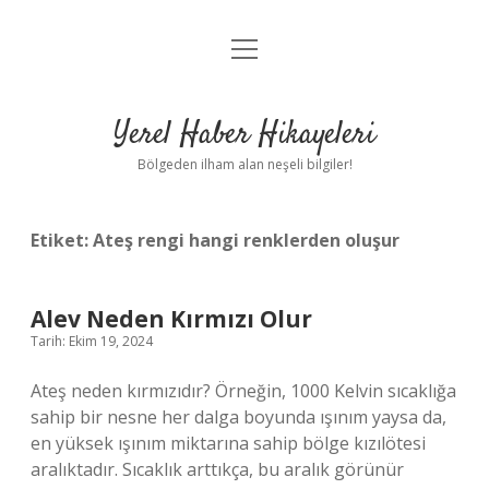
menüyü
Anasayfa
aç
Gizlilik Politikası
Yerel Haber Hikayeleri
Yasal Uyarı
Bölgeden ilham alan neşeli bilgiler!
Hakkımızda
Etiket:
Ateş rengi hangi renklerden oluşur
Alev Neden Kırmızı Olur
Tarih: Ekim 19, 2024
Ateş neden kırmızıdır? Örneğin, 1000 Kelvin sıcaklığa
sahip bir nesne her dalga boyunda ışınım yaysa da,
en yüksek ışınım miktarına sahip bölge kızılötesi
aralıktadır. Sıcaklık arttıkça, bu aralık görünür