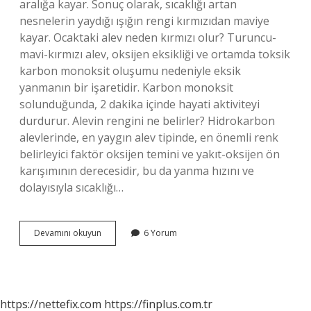
aralığa kayar. Sonuç olarak, sıcaklığı artan
nesnelerin yaydığı ışığın rengi kırmızıdan maviye
kayar. Ocaktaki alev neden kırmızı olur? Turuncu-
mavi-kırmızı alev, oksijen eksikliği ve ortamda toksik
karbon monoksit oluşumu nedeniyle eksik
yanmanın bir işaretidir. Karbon monoksit
solunduğunda, 2 dakika içinde hayati aktiviteyi
durdurur. Alevin rengini ne belirler? Hidrokarbon
alevlerinde, en yaygın alev tipinde, en önemli renk
belirleyici faktör oksijen temini ve yakıt-oksijen ön
karışımının derecesidir, bu da yanma hızını ve
dolayısıyla sıcaklığı…
Alev
Devamını okuyun
6 Yorum
Neden
Kırmızı
Olur
https://nettefix.com
https://finplus.com.tr