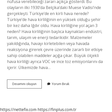
nüfusa verebileceği zararı açıkça gösterdi. Bu
olayların ilki 1930’da Belçika’daki Muese Vadisi’nde
gerçekleşti. Türkiye’de en kirli hava nerede?
Türkiye’de hava kirliliğinin en yüksek olduğu şehir
bir kez daha Iğdır oldu. Hava kirliliğine yol açan 3
neden? Hava kirliliğinin başlıca kaynakları endüstri,
tarım, ulaşım ve enerji tedarikidir. Malzemeler
yakıldığında, havayı kirletebilen veya havada
reaksiyona girerek çevre üzerinde zararlı bir etkiye
sahip olabilen maddeler açığa çıkar. Büyük ölçekli
hava kirliliği ayrıca VOC ve ince toz emisyonlarını da
içerir. Ülkemizde hava…
Türkiyede
Devamını okuyun
Yorum Bırak
Hava
Kirliliği
Ne
Zaman
Başladı
https://nettefix.com
https://finplus.com.tr