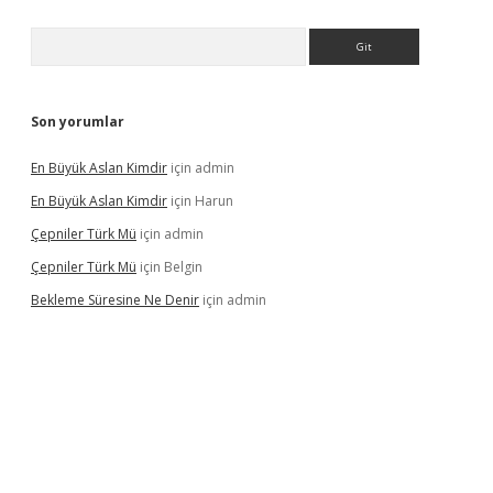
Arama
Son yorumlar
En Büyük Aslan Kimdir
için
admin
En Büyük Aslan Kimdir
için
Harun
Çepniler Türk Mü
için
admin
Çepniler Türk Mü
için
Belgin
Bekleme Süresine Ne Denir
için
admin
gir.net