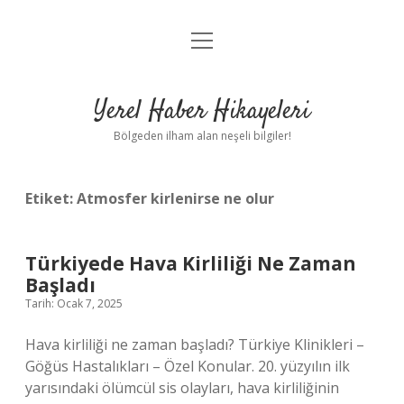
menüyü
Anasayfa
aç
Gizlilik Politikası
Yerel Haber Hikayeleri
Yasal Uyarı
Bölgeden ilham alan neşeli bilgiler!
Hakkımızda
Etiket:
Atmosfer kirlenirse ne olur
Türkiyede Hava Kirliliği Ne Zaman
Başladı
Tarih: Ocak 7, 2025
Hava kirliliği ne zaman başladı? Türkiye Klinikleri –
Göğüs Hastalıkları – Özel Konular. 20. yüzyılın ilk
yarısındaki ölümcül sis olayları, hava kirliliğinin