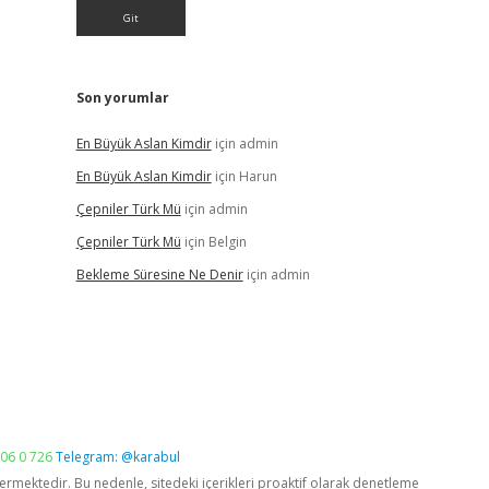
Son yorumlar
En Büyük Aslan Kimdir
için
admin
En Büyük Aslan Kimdir
için
Harun
Çepniler Türk Mü
için
admin
Çepniler Türk Mü
için
Belgin
Bekleme Süresine Ne Denir
için
admin
06 0 726
Telegram: @karabul
vermektedir. Bu nedenle, sitedeki içerikleri proaktif olarak denetleme