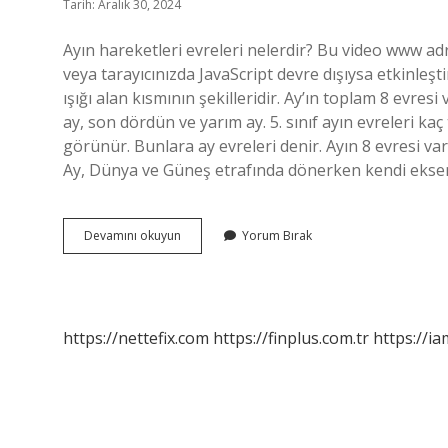
Tarih: Aralık 30, 2024
Ayın hareketleri evreleri nelerdir? Bu video www adr
veya tarayıcınızda JavaScript devre dışıysa etkinleş
ışığı alan kısmının şekilleridir. Ay’ın toplam 8 evresi 
ay, son dördün ve yarım ay. 5. sınıf ayın evreleri kaç 
görünür. Bunlara ay evreleri denir. Ayın 8 evresi vard
Ay, Dünya ve Güneş etrafında dönerken kendi ekseni
Ayın
Devamını okuyun
Yorum Bırak
Hareketi
Ve
Evreleri
Nelerdir
https://nettefix.com
https://finplus.com.tr
https://ia