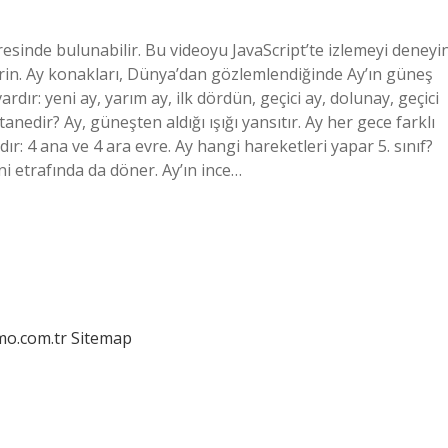
esinde bulunabilir. Bu videoyu JavaScript’te izlemeyi deneyi
tirin. Ay konakları, Dünya’dan gözlemlendiğinde Ay’ın güneş
vardır: yeni ay, yarım ay, ilk dördün, geçici ay, dolunay, geçici
tanedir? Ay, güneşten aldığı ışığı yansıtır. Ay her gece farklı
ır: 4 ana ve 4 ara evre. Ay hangi hareketleri yapar 5. sınıf?
 etrafında da döner. Ay’ın ince…
mo.com.tr
Sitemap