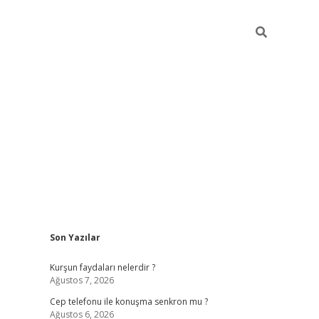
Sidebar
Son Yazılar
betexper güncel giriş
betexpergir.net
Kurşun faydaları nelerdir ?
Ağustos 7, 2026
Cep telefonu ile konuşma senkron mu ?
Ağustos 6, 2026