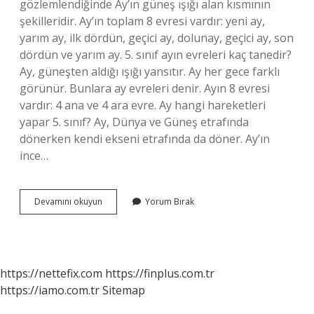
gözlemlendiğinde Ay’ın güneş ışığı alan kısmının
şekilleridir. Ay’ın toplam 8 evresi vardır: yeni ay,
yarım ay, ilk dördün, geçici ay, dolunay, geçici ay, son
dördün ve yarım ay. 5. sınıf ayın evreleri kaç tanedir?
Ay, güneşten aldığı ışığı yansıtır. Ay her gece farklı
görünür. Bunlara ay evreleri denir. Ayın 8 evresi
vardır: 4 ana ve 4 ara evre. Ay hangi hareketleri
yapar 5. sınıf? Ay, Dünya ve Güneş etrafında
dönerken kendi ekseni etrafında da döner. Ay’ın
ince…
Ayın
Devamını okuyun
Yorum Bırak
Hareketi
Ve
Evreleri
Nelerdir
https://nettefix.com
https://finplus.com.tr
https://iamo.com.tr
Sitemap