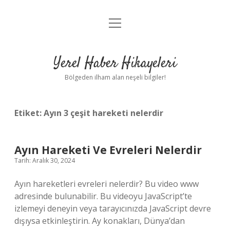
menüyü
Anasayfa
aç
Gizlilik Politikası
Yerel Haber Hikayeleri
Yasal Uyarı
Bölgeden ilham alan neşeli bilgiler!
Hakkımızda
Etiket:
Ayın 3 çeşit hareketi nelerdir
Ayın Hareketi Ve Evreleri Nelerdir
Tarih: Aralık 30, 2024
Ayın hareketleri evreleri nelerdir? Bu video www
adresinde bulunabilir. Bu videoyu JavaScript’te
izlemeyi deneyin veya tarayıcınızda JavaScript devre
dışıysa etkinleştirin. Ay konakları, Dünya’dan