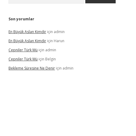
Son yorumlar
En Büyük Aslan Kimdir
için
admin
En Büyük Aslan Kimdir
için
Harun
Çepniler Türk Mü
için
admin
Çepniler Türk Mü
için
Belgin
Bekleme Süresine Ne Denir
için
admin
gir.net