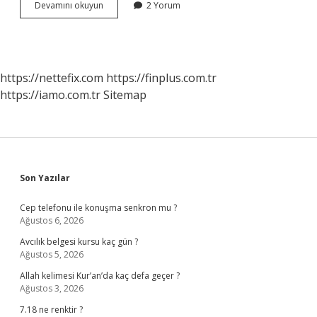
Çökeleğin
Devamını okuyun
2 Yorum
Ayrılma
Yöntemleri
Nelerdir
https://nettefix.com
https://finplus.com.tr
https://iamo.com.tr
Sitemap
Sidebar
Son Yazılar
Cep telefonu ile konuşma senkron mu ?
Ağustos 6, 2026
Avcılık belgesi kursu kaç gün ?
Ağustos 5, 2026
Allah kelimesi Kur’an’da kaç defa geçer ?
Ağustos 3, 2026
7.18 ne renktir ?