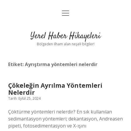
menüyü
Anasayfa
aç
Gizlilik Politikası
Yerel Haber Hikayeleri
Yasal Uyarı
Bölgeden ilham alan neşeli bilgiler!
Hakkımızda
Etiket:
Ayrıştırma yöntemleri nelerdir
Çökeleğin Ayrılma Yöntemleri
Nelerdir
Tarih: Eylül 25, 2024
Çöktürme yöntemleri nelerdir? En sık kullanılan
sedimantasyon yöntemleri; dekantasyon, Andreasen
pipeti, fotosedimentasyon ve X-ışını