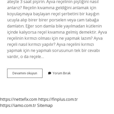
ateşte 3 saat pişirin. Ayva reçelinin piştiğini nasıl
anlarız? Reçelin kıvamına geldiğini anlamak için
koyulaşmaya başlayan reçel şerbetini bir kaşığın
ucuyla alıp birer birer porselen veya cam tabağa
damlatın. Eğer son damla bile yayılmadan kütlenin
içinde kalıyorsa reçel kıvamına gelmiş demektir. Ayva
reçelinin kırmızı olması için ne yapmak lazım? Ayva
reçeli nasıl kırmızı yapılır? Ayva reçelini kırmızı
yapmak için ne yapmalı sorusunun tek bir cevabı
vardır, o da reçele…
Ayva
Devamını okuyun
Yorum Bırak
Reçeli
Kaç
Saat
Kaynatılmalı
https://nettefix.com
https://finplus.com.tr
https://iamo.com.tr
Sitemap