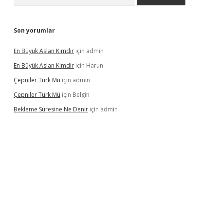
Son yorumlar
En Büyük Aslan Kimdir
için
admin
En Büyük Aslan Kimdir
için
Harun
Çepniler Türk Mü
için
admin
Çepniler Türk Mü
için
Belgin
Bekleme Süresine Ne Denir
için
admin
gir.net