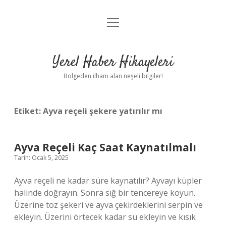
menüyü
Anasayfa
aç
Gizlilik Politikası
Yerel Haber Hikayeleri
Yasal Uyarı
Bölgeden ilham alan neşeli bilgiler!
Hakkımızda
Etiket:
Ayva reçeli şekere yatırılır mı
Ayva Reçeli Kaç Saat Kaynatılmalı
Tarih: Ocak 5, 2025
Ayva reçeli ne kadar süre kaynatılır? Ayvayı küpler
halinde doğrayın. Sonra sığ bir tencereye koyun.
Üzerine toz şekeri ve ayva çekirdeklerini serpin ve
ekleyin. Üzerini örtecek kadar su ekleyin ve kısık