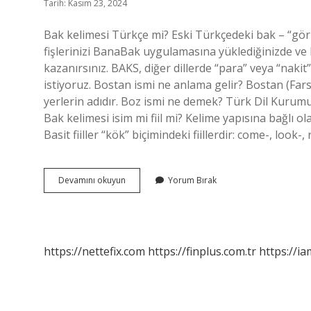
Tarih: Kasım 23, 2024
Bak kelimesi Türkçe mi? Eski Türkçedeki bak – “görm
fişlerinizi BanaBak uygulamasına yüklediğinizde ve
kazanırsınız. BAKS, diğer dillerde “para” veya “naki
istiyoruz. Bostan ismi ne anlama gelir? Bostan (Farsça: بوستان Būstān), sebze, meyve veya çiçek yetiş
yerlerin adıdır. Boz ismi ne demek? Türk Dil Kurumu
Bak kelimesi isim mi fiil mi? Kelime yapısına bağlı olara
Basit fiiller “kök” biçimindeki fiillerdir: come-, look-
Bak
Devamını okuyun
Yorum Bırak
Ismi
Ne
Demek
https://nettefix.com
https://finplus.com.tr
https://ia