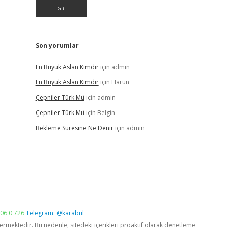
Son yorumlar
En Büyük Aslan Kimdir
için
admin
En Büyük Aslan Kimdir
için
Harun
Çepniler Türk Mü
için
admin
Çepniler Türk Mü
için
Belgin
Bekleme Süresine Ne Denir
için
admin
06 0 726
Telegram: @karabul
vermektedir. Bu nedenle, sitedeki içerikleri proaktif olarak denetleme