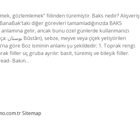
ek, gözlemlemek” fiilinden türemiştir. Baks nedir? Alışveriş
 BanaBak’taki diğer görevleri tamamladığınızda BAKS
t” anlamına gelir, ancak bunu özel günlerde kullanmanızı
tirilen
’na göre Boz isminin anlamı şu şekildedir; 1. Toprak rengi.
k fiiller üç gruba ayrılır: basit, türemiş ve bileşik fiiller.
, read- Bakın…
mo.com.tr
Sitemap