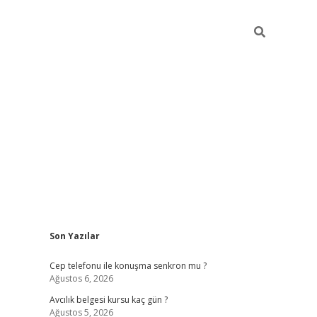
Sidebar
Son Yazılar
betexper güncel giriş
betexpergir.net
Cep telefonu ile konuşma senkron mu ?
Ağustos 6, 2026
Avcılık belgesi kursu kaç gün ?
Ağustos 5, 2026