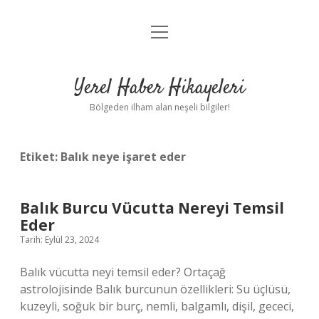
menüyü
Anasayfa
aç
Gizlilik Politikası
Yerel Haber Hikayeleri
Yasal Uyarı
Bölgeden ilham alan neşeli bilgiler!
Hakkımızda
Etiket:
Balık neye işaret eder
Balık Burcu Vücutta Nereyi Temsil
Eder
Tarih: Eylül 23, 2024
Balık vücutta neyi temsil eder? Ortaçağ
astrolojisinde Balık burcunun özellikleri: Su üçlüsü,
kuzeyli, soğuk bir burç, nemli, balgamlı, dişil, gececi,