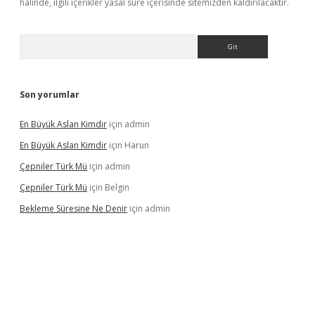
halinde, ilgili içerikler yasal süre içerisinde sitemizden kaldırılacaktır.
Arama
Son yorumlar
En Büyük Aslan Kimdir
için
admin
En Büyük Aslan Kimdir
için
Harun
Çepniler Türk Mü
için
admin
Çepniler Türk Mü
için
Belgin
Bekleme Süresine Ne Denir
için
admin