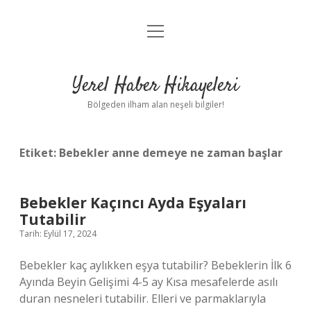
menüyü
Anasayfa
aç
Gizlilik Politikası
Yerel Haber Hikayeleri
Yasal Uyarı
Bölgeden ilham alan neşeli bilgiler!
Hakkımızda
Etiket:
Bebekler anne demeye ne zaman başlar
Bebekler Kaçıncı Ayda Eşyaları
Tutabilir
Tarih: Eylül 17, 2024
Bebekler kaç aylıkken eşya tutabilir? Bebeklerin İlk 6
Ayında Beyin Gelişimi 4-5 ay Kısa mesafelerde asılı
duran nesneleri tutabilir. Elleri ve parmaklarıyla