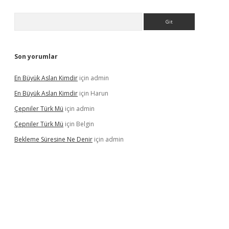
Arama
Son yorumlar
En Büyük Aslan Kimdir
için
admin
En Büyük Aslan Kimdir
için
Harun
Çepniler Türk Mü
için
admin
Çepniler Türk Mü
için
Belgin
Bekleme Süresine Ne Denir
için
admin
gir.net