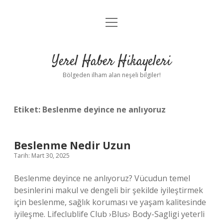
menüyü
Anasayfa
aç
Gizlilik Politikası
Yerel Haber Hikayeleri
Yasal Uyarı
Bölgeden ilham alan neşeli bilgiler!
Hakkımızda
Etiket:
Beslenme deyince ne anlıyoruz
Beslenme Nedir Uzun
Tarih: Mart 30, 2025
Beslenme deyince ne anlıyoruz? Vücudun temel
besinlerini makul ve dengeli bir şekilde iyileştirmek
için beslenme, sağlık koruması ve yaşam kalitesinde
iyileşme. Lifeclublife Club ›Blus› Body-Sagligi yeterli