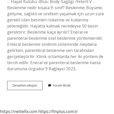
… Hayat Kulübü ›Blus› Body-Sagligi ›Yeterli V …
Beslenme nedir kısaca 9. sınıf? Beslenme; Büyüme,
gelişme, sağlıklı ve üretken yaşamak için uzun süre
gerekli olan besinleri tüketme ve kullanma
yeteneğidir. Hayatta kalmak neredeyse 50 besin
gerektirir. Beslenme kaça ayrılır? Eneral ve
parenteral beslenme özel beslenme yöntemleridir.
Enteral beslenme sindirim sisteminde meydana
gelirken, parenteral beslenme ven tarafından
gerçekleştirilir. Klinik ortamlarda her iki yöntem de
tercih edilir. Eneral ve parenteral beslenme hasta
durumuna özgüdür.9 Bağlayıcı 2023…
Beslenme
Devamını okuyun
Yorum Bırak
Nedir
Uzun
https://nettefix.com
https://finplus.com.tr