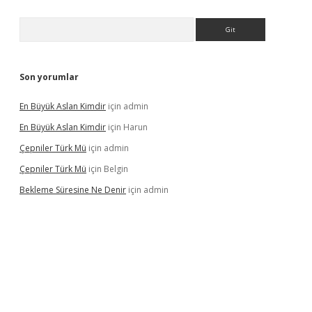
Arama
Son yorumlar
En Büyük Aslan Kimdir
için
admin
En Büyük Aslan Kimdir
için
Harun
Çepniler Türk Mü
için
admin
Çepniler Türk Mü
için
Belgin
Bekleme Süresine Ne Denir
için
admin
gir.net