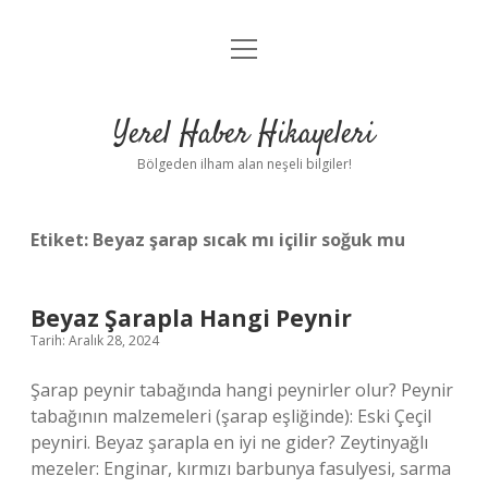
menüyü
Anasayfa
aç
Gizlilik Politikası
Yerel Haber Hikayeleri
Yasal Uyarı
Bölgeden ilham alan neşeli bilgiler!
Hakkımızda
Etiket:
Beyaz şarap sıcak mı içilir soğuk mu
Beyaz Şarapla Hangi Peynir
Tarih: Aralık 28, 2024
Şarap peynir tabağında hangi peynirler olur? Peynir
tabağının malzemeleri (şarap eşliğinde): Eski Çeçil
peyniri. Beyaz şarapla en iyi ne gider? Zeytinyağlı
mezeler: Enginar, kırmızı barbunya fasulyesi, sarma