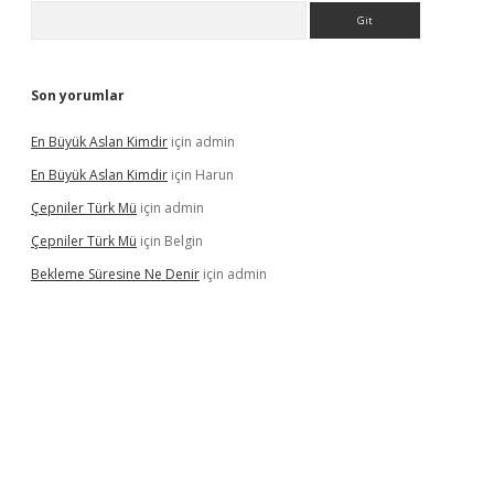
Arama
Son yorumlar
En Büyük Aslan Kimdir
için
admin
En Büyük Aslan Kimdir
için
Harun
Çepniler Türk Mü
için
admin
Çepniler Türk Mü
için
Belgin
Bekleme Süresine Ne Denir
için
admin
gir.net