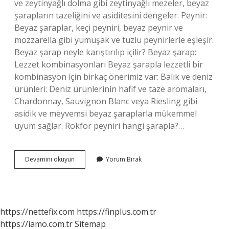
ve zeytinyağlı dolma gibi zeytinyağlı mezeler, beyaz
şarapların tazeliğini ve asiditesini dengeler. Peynir:
Beyaz şaraplar, keçi peyniri, beyaz peynir ve
mozzarella gibi yumuşak ve tuzlu peynirlerle eşleşir.
Beyaz şarap neyle karıştırılıp içilir? Beyaz şarap:
Lezzet kombinasyonları Beyaz şarapla lezzetli bir
kombinasyon için birkaç önerimiz var: Balık ve deniz
ürünleri: Deniz ürünlerinin hafif ve taze aromaları,
Chardonnay, Sauvignon Blanc veya Riesling gibi
asidik ve meyvemsi beyaz şaraplarla mükemmel
uyum sağlar. Rokfor peyniri hangi şarapla?…
Beyaz
Devamını okuyun
Yorum Bırak
Şarapla
Hangi
Peynir
https://nettefix.com
https://finplus.com.tr
https://iamo.com.tr
Sitemap