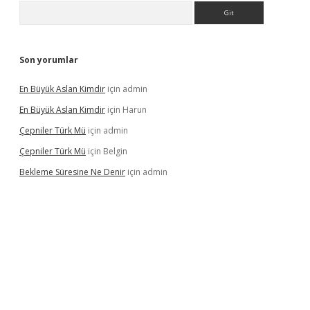
Arama
Son yorumlar
En Büyük Aslan Kimdir
için
admin
En Büyük Aslan Kimdir
için
Harun
Çepniler Türk Mü
için
admin
Çepniler Türk Mü
için
Belgin
Bekleme Süresine Ne Denir
için
admin
gir.net