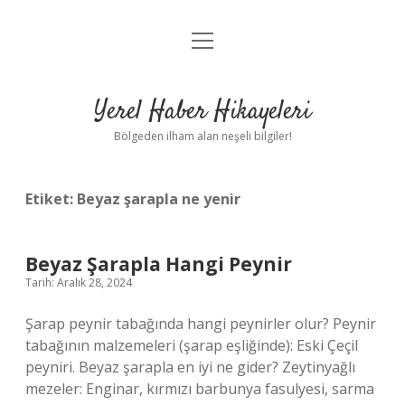
menüyü
Anasayfa
aç
Gizlilik Politikası
Yerel Haber Hikayeleri
Yasal Uyarı
Bölgeden ilham alan neşeli bilgiler!
Hakkımızda
Etiket:
Beyaz şarapla ne yenir
Beyaz Şarapla Hangi Peynir
Tarih: Aralık 28, 2024
Şarap peynir tabağında hangi peynirler olur? Peynir
tabağının malzemeleri (şarap eşliğinde): Eski Çeçil
peyniri. Beyaz şarapla en iyi ne gider? Zeytinyağlı
mezeler: Enginar, kırmızı barbunya fasulyesi, sarma