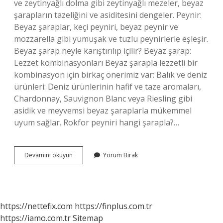
ve zeytinyağlı dolma gibi zeytinyağlı mezeler, beyaz
şarapların tazeliğini ve asiditesini dengeler. Peynir:
Beyaz şaraplar, keçi peyniri, beyaz peynir ve
mozzarella gibi yumuşak ve tuzlu peynirlerle eşleşir.
Beyaz şarap neyle karıştırılıp içilir? Beyaz şarap:
Lezzet kombinasyonları Beyaz şarapla lezzetli bir
kombinasyon için birkaç önerimiz var: Balık ve deniz
ürünleri: Deniz ürünlerinin hafif ve taze aromaları,
Chardonnay, Sauvignon Blanc veya Riesling gibi
asidik ve meyvemsi beyaz şaraplarla mükemmel
uyum sağlar. Rokfor peyniri hangi şarapla?…
Beyaz
Devamını okuyun
Yorum Bırak
Şarapla
Hangi
Peynir
https://nettefix.com
https://finplus.com.tr
https://iamo.com.tr
Sitemap