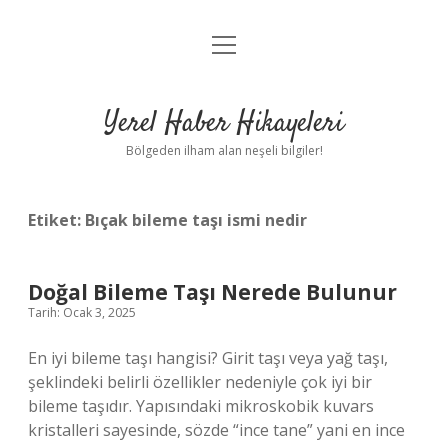
menüyü
Anasayfa
aç
Gizlilik Politikası
Yerel Haber Hikayeleri
Yasal Uyarı
Bölgeden ilham alan neşeli bilgiler!
Hakkımızda
Etiket:
Bıçak bileme taşı ismi nedir
Doğal Bileme Taşı Nerede Bulunur
Tarih: Ocak 3, 2025
En iyi bileme taşı hangisi? Girit taşı veya yağ taşı,
şeklindeki belirli özellikler nedeniyle çok iyi bir
bileme taşıdır. Yapısındaki mikroskobik kuvars
kristalleri sayesinde, sözde “ince tane” yani en ince