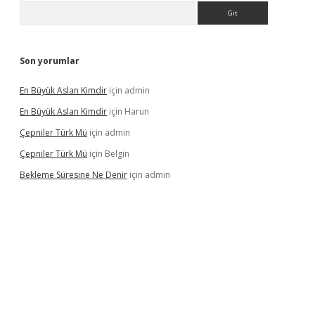
Arama
Son yorumlar
En Büyük Aslan Kimdir
için
admin
En Büyük Aslan Kimdir
için
Harun
Çepniler Türk Mü
için
admin
Çepniler Türk Mü
için
Belgin
Bekleme Süresine Ne Denir
için
admin
gir.net