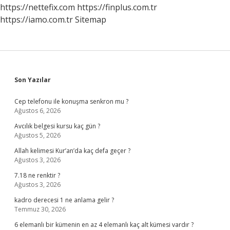
Duymayana
https://nettefix.com
https://finplus.com.tr
Ne
https://iamo.com.tr
Sitemap
Denir
Sidebar
Son Yazılar
Cep telefonu ile konuşma senkron mu ?
Ağustos 6, 2026
Avcılık belgesi kursu kaç gün ?
Ağustos 5, 2026
Allah kelimesi Kur’an’da kaç defa geçer ?
Ağustos 3, 2026
7.18 ne renktir ?
Ağustos 3, 2026
kadro derecesi 1 ne anlama gelir ?
Temmuz 30, 2026
6 elemanlı bir kümenin en az 4 elemanlı kaç alt kümesi vardır ?