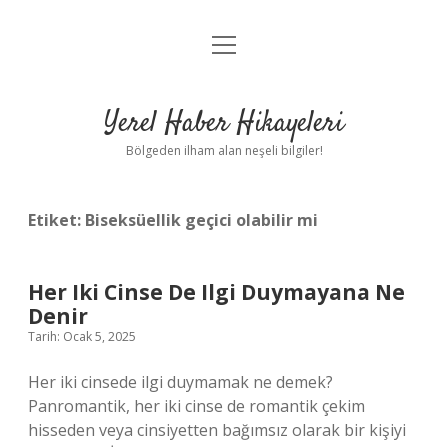
menüyü
Anasayfa
aç
Gizlilik Politikası
Yerel Haber Hikayeleri
Yasal Uyarı
Bölgeden ilham alan neşeli bilgiler!
Hakkımızda
Etiket:
Biseksüellik geçici olabilir mi
Her Iki Cinse De Ilgi Duymayana Ne
Denir
Tarih: Ocak 5, 2025
Her iki cinsede ilgi duymamak ne demek?
Panromantik, her iki cinse de romantik çekim
hisseden veya cinsiyetten bağımsız olarak bir kişiyi