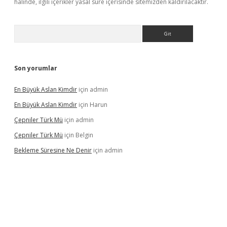
halinde, ilgili içerikler yasal süre içerisinde sitemizden kaldırılacaktır.
Arama
Son yorumlar
En Büyük Aslan Kimdir
için
admin
En Büyük Aslan Kimdir
için
Harun
Çepniler Türk Mü
için
admin
Çepniler Türk Mü
için
Belgin
Bekleme Süresine Ne Denir
için
admin