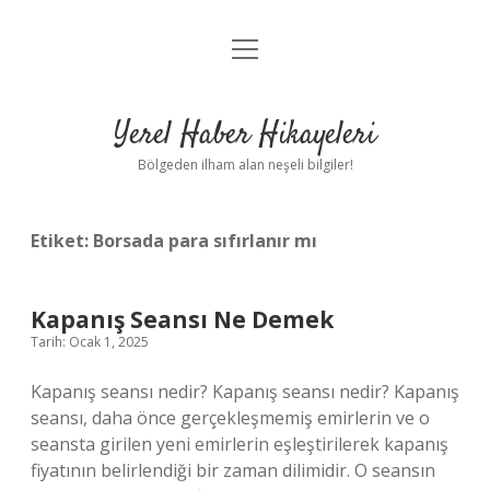
menüyü
Anasayfa
aç
Gizlilik Politikası
Yerel Haber Hikayeleri
Yasal Uyarı
Bölgeden ilham alan neşeli bilgiler!
Hakkımızda
Etiket:
Borsada para sıfırlanır mı
Kapanış Seansı Ne Demek
Tarih: Ocak 1, 2025
Kapanış seansı nedir? Kapanış seansı nedir? Kapanış
seansı, daha önce gerçekleşmemiş emirlerin ve o
seansta girilen yeni emirlerin eşleştirilerek kapanış
fiyatının belirlendiği bir zaman dilimidir. O seansın