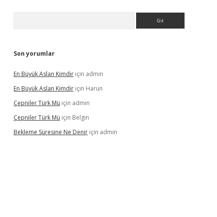
Arama
Son yorumlar
En Büyük Aslan Kimdir
için
admin
En Büyük Aslan Kimdir
için
Harun
Çepniler Türk Mü
için
admin
Çepniler Türk Mü
için
Belgin
Bekleme Süresine Ne Denir
için
admin
gir.net