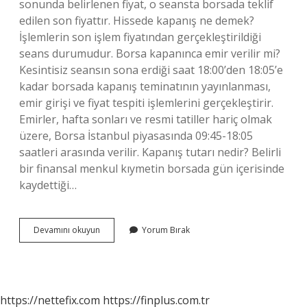
sonunda belirlenen fiyat, o seansta borsada teklif
edilen son fiyattır. Hissede kapanış ne demek?
İşlemlerin son işlem fiyatından gerçekleştirildiği
seans durumudur. Borsa kapanınca emir verilir mi?
Kesintisiz seansın sona erdiği saat 18:00’den 18:05’e
kadar borsada kapanış teminatının yayınlanması,
emir girişi ve fiyat tespiti işlemlerini gerçekleştirir.
Emirler, hafta sonları ve resmi tatiller hariç olmak
üzere, Borsa İstanbul piyasasında 09:45-18:05
saatleri arasında verilir. Kapanış tutarı nedir? Belirli
bir finansal menkul kıymetin borsada gün içerisinde
kaydettiği…
Kapanış
Devamını okuyun
Yorum Bırak
Seansı
Ne
Demek
https://nettefix.com
https://finplus.com.tr