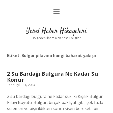
menüyü
Anasayfa
aç
Gizlilik Politikası
Yerel Haber Hikayeleri
Yasal Uyarı
Bölgeden ilham alan neşeli bilgiler!
Hakkımızda
Etiket:
Bulgur pilavına hangi baharat yakışır
2 Su Bardağı Bulgura Ne Kadar Su
Konur
Tarih: Eylül 14, 2024
2 su bardağı bulgura ne kadar su? İki Kişilik Bulgur
Pilavı Boyutu: Bulgur, birçok bakliyat gibi, çok fazla
su emen ve pişirildikten sonra şişen bereketli bir