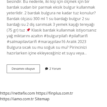
besindir. Bu nedenle, iki kişi için ölçmek için bir
bardak sudan bir parmak eksik bulgur kullanmak
yeterlidir. 2 bardak bulgura ne kadar tuz konulur?
Bardak ölçüsü 300 ml 1 su bardağı bulgur 2 su
bardağı su 2 diş sarımsak 3 yemek kaşığı tereyağı
(75 gr) tuz
Klasik bardak kullanmak istiyorsanız
yağ miktarını azaltın #bulgurpilafı #pilaftarifi
#salmapilavtarifi #maraşpilavı16 Aralık 2023
Bulgura sıcak su mu soğuk su mu? Pirincinizi
hazırlarken içine ekleyeceğiniz et suyu veya…
2
Devamını okuyun
2 Yorum
Su
Bardağı
Bulgura
Ne
Kadar
https://nettefix.com
https://finplus.com.tr
Su
https://iamo.com.tr
Sitemap
Konur