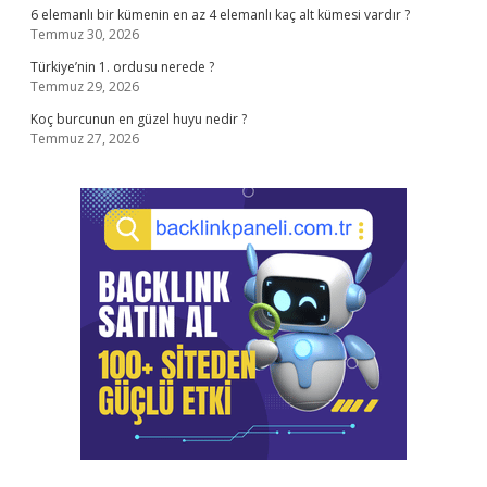
6 elemanlı bir kümenin en az 4 elemanlı kaç alt kümesi vardır ?
Temmuz 30, 2026
Türkiye’nin 1. ordusu nerede ?
Temmuz 29, 2026
Koç burcunun en güzel huyu nedir ?
Temmuz 27, 2026