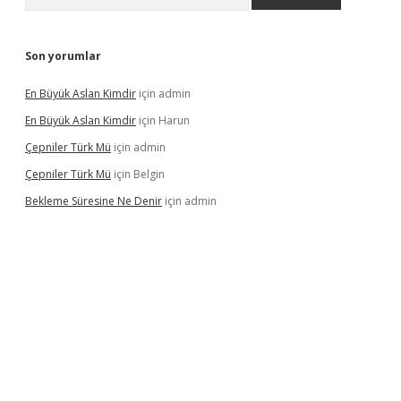
Son yorumlar
En Büyük Aslan Kimdir
için
admin
En Büyük Aslan Kimdir
için
Harun
Çepniler Türk Mü
için
admin
Çepniler Türk Mü
için
Belgin
Bekleme Süresine Ne Denir
için
admin
gir.net