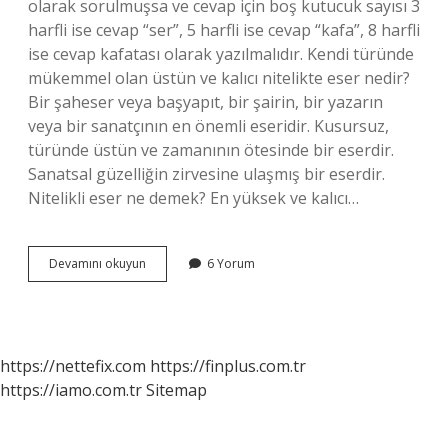
olarak sorulmuşsa ve cevap için boş kutucuk sayısı 3
harfli ise cevap “ser”, 5 harfli ise cevap “kafa”, 8 harfli
ise cevap kafatası olarak yazılmalıdır. Kendi türünde
mükemmel olan üstün ve kalıcı nitelikte eser nedir?
Bir şaheser veya başyapıt, bir şairin, bir yazarın
veya bir sanatçının en önemli eseridir. Kusursuz,
türünde üstün ve zamanının ötesinde bir eserdir.
Sanatsal güzelliğin zirvesine ulaşmış bir eserdir.
Nitelikli eser ne demek? En yüksek ve kalıcı…
Bulmacada
Devamını okuyun
6 Yorum
Başyapıt
Ne
Demek
https://nettefix.com
https://finplus.com.tr
https://iamo.com.tr
Sitemap