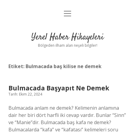
menüyü
Anasayfa
aç
Gizlilik Politikası
Yerel Haber Hikayeleri
Yasal Uyarı
Bölgeden ilham alan neşeli bilgiler!
Hakkımızda
Etiket:
Bulmacada baş kilise ne demek
Bulmacada Başyapıt Ne Demek
Tarih: Ekim 22, 2024
Bulmacada anlam ne demek? Kelimenin anlamına
dair her biri dört harfli iki cevap vardır. Bunlar “Sinn”
ve “Manie”dir. Bulmacada baş kafa ne demek?
Bulmacalarda “kafa” ve “kafatası” kelimeleri soru