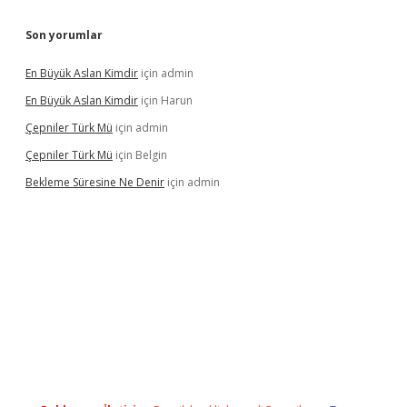
Son yorumlar
En Büyük Aslan Kimdir
için
admin
En Büyük Aslan Kimdir
için
Harun
Çepniler Türk Mü
için
admin
Çepniler Türk Mü
için
Belgin
Bekleme Süresine Ne Denir
için
admin
gir.net