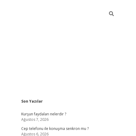
Sidebar
Son Yazılar
betexper güncel giriş
betexpergir.net
Kurşun faydaları nelerdir ?
Ağustos 7, 2026
Cep telefonu ile konuşma senkron mu ?
Ağustos 6, 2026