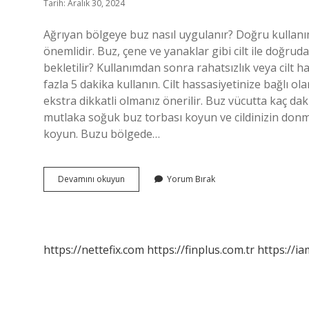
Tarih: Aralık 30, 2024
Ağrıyan bölgeye buz nasıl uygulanır? Doğru kullan
önemlidir. Buz, çene ve yanaklar gibi cilt ile doğru
bekletilir? Kullanımdan sonra rahatsızlık veya cilt ha
fazla 5 dakika kullanın. Cilt hassasiyetinize bağlı ola
ekstra dikkatli olmanız önerilir. Buz vücutta kaç da
mutlaka soğuk buz torbası koyun ve cildinizin donmas
koyun. Buzu bölgede…
Buz
Devamını okuyun
Yorum Bırak
Uygulaması
Nasıl
Kullanılır
https://nettefix.com
https://finplus.com.tr
https://ia