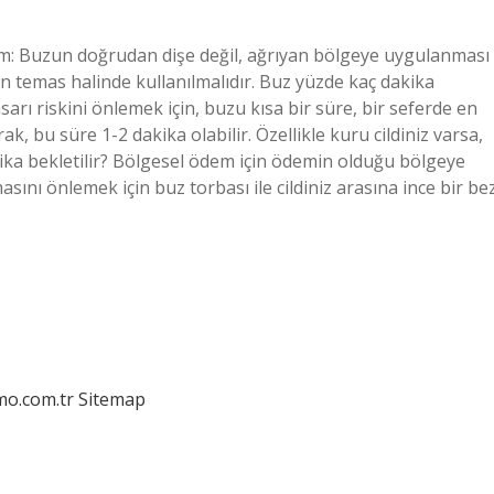
ım: Buzun doğrudan dişe değil, ağrıyan bölgeye uygulanması
dan temas halinde kullanılmalıdır. Buz yüzde kaç dakika
sarı riskini önlemek için, buzu kısa bir süre, bir seferde en
rak, bu süre 1-2 dakika olabilir. Özellikle kuru cildiniz varsa,
kika bekletilir? Bölgesel ödem için ödemin olduğu bölgeye
ını önlemek için buz torbası ile cildiniz arasına ince bir be
mo.com.tr
Sitemap