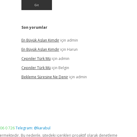
Son yorumlar
En Büyük Aslan Kimdir
için
admin
En Büyük Aslan Kimdir
için
Harun
Çepniler Türk Mü
için
admin
Çepniler Türk Mü
için
Belgin
Bekleme Süresine Ne Denir
için
admin
06 0 726
Telegram: @karabul
vermektedir. Bu nedenle, sitedeki içerikleri proaktif olarak denetleme