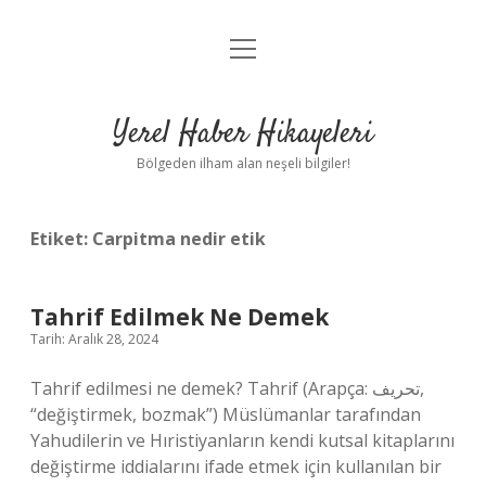
menüyü
Anasayfa
aç
Gizlilik Politikası
Yerel Haber Hikayeleri
Yasal Uyarı
Bölgeden ilham alan neşeli bilgiler!
Hakkımızda
Etiket:
Carpitma nedir etik
Tahrif Edilmek Ne Demek
Tarih: Aralık 28, 2024
Tahrif edilmesi ne demek? Tahrif (Arapça: تحريف‎,
“değiştirmek, bozmak”) Müslümanlar tarafından
Yahudilerin ve Hıristiyanların kendi kutsal kitaplarını
değiştirme iddialarını ifade etmek için kullanılan bir