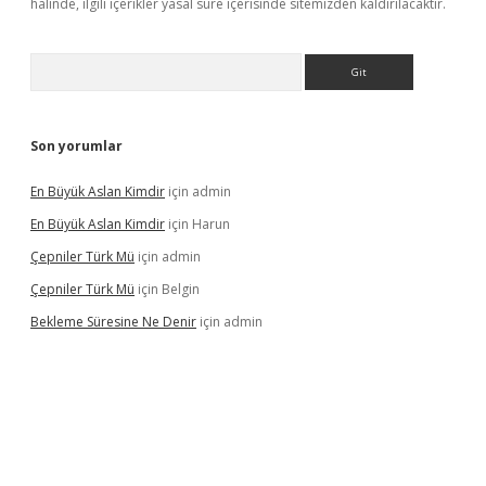
halinde, ilgili içerikler yasal süre içerisinde sitemizden kaldırılacaktır.
Arama
Son yorumlar
En Büyük Aslan Kimdir
için
admin
En Büyük Aslan Kimdir
için
Harun
Çepniler Türk Mü
için
admin
Çepniler Türk Mü
için
Belgin
Bekleme Süresine Ne Denir
için
admin