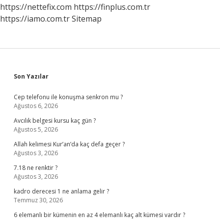
Girebilir
https://nettefix.com
https://finplus.com.tr
https://iamo.com.tr
Sitemap
Sidebar
Son Yazılar
Cep telefonu ile konuşma senkron mu ?
Ağustos 6, 2026
Avcılık belgesi kursu kaç gün ?
Ağustos 5, 2026
Allah kelimesi Kur’an’da kaç defa geçer ?
Ağustos 3, 2026
7.18 ne renktir ?
Ağustos 3, 2026
kadro derecesi 1 ne anlama gelir ?
Temmuz 30, 2026
6 elemanlı bir kümenin en az 4 elemanlı kaç alt kümesi vardır ?