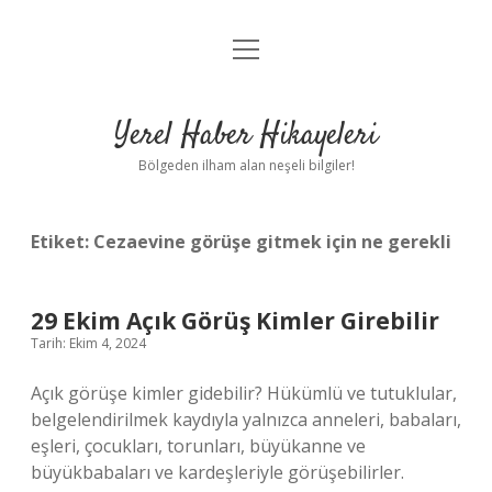
menüyü
Anasayfa
aç
Gizlilik Politikası
Yerel Haber Hikayeleri
Yasal Uyarı
Bölgeden ilham alan neşeli bilgiler!
Hakkımızda
Etiket:
Cezaevine görüşe gitmek için ne gerekli
29 Ekim Açık Görüş Kimler Girebilir
Tarih: Ekim 4, 2024
Açık görüşe kimler gidebilir? Hükümlü ve tutuklular,
belgelendirilmek kaydıyla yalnızca anneleri, babaları,
eşleri, çocukları, torunları, büyükanne ve
büyükbabaları ve kardeşleriyle görüşebilirler.