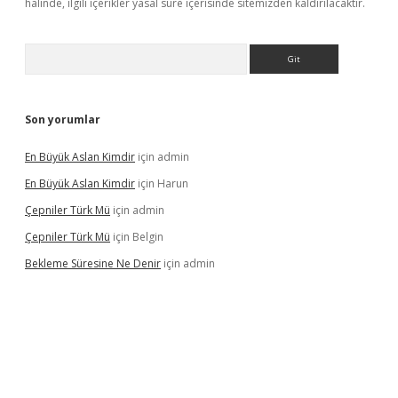
halinde, ilgili içerikler yasal süre içerisinde sitemizden kaldırılacaktır.
Arama
Son yorumlar
En Büyük Aslan Kimdir
için
admin
En Büyük Aslan Kimdir
için
Harun
Çepniler Türk Mü
için
admin
Çepniler Türk Mü
için
Belgin
Bekleme Süresine Ne Denir
için
admin