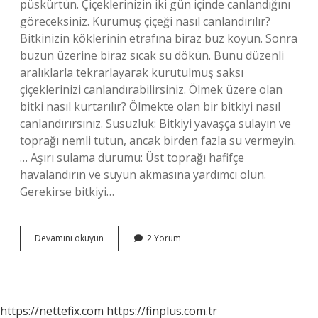
püskürtün. Çiçeklerinizin iki gün içinde canlandığını
göreceksiniz. Kurumuş çiçeği nasıl canlandırılır?
Bitkinizin köklerinin etrafına biraz buz koyun. Sonra
buzun üzerine biraz sıcak su dökün. Bunu düzenli
aralıklarla tekrarlayarak kurutulmuş saksı
çiçeklerinizi canlandırabilirsiniz. Ölmek üzere olan
bitki nasıl kurtarılır? Ölmekte olan bir bitkiyi nasıl
canlandırırsınız. Susuzluk: Bitkiyi yavaşça sulayın ve
toprağı nemli tutun, ancak birden fazla su vermeyin.
… Aşırı sulama durumu: Üst toprağı hafifçe
havalandırın ve suyun akmasına yardımcı olun.
Gerekirse bitkiyi…
Solmuş
Devamını okuyun
2 Yorum
Çiçeği
Nasıl
Canlanır
https://nettefix.com
https://finplus.com.tr