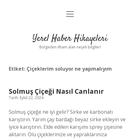
menüyü
Anasayfa
aç
Gizlilik Politikası
Yerel Haber Hikayeleri
Yasal Uyarı
Bölgeden ilham alan neşeli bilgiler!
Hakkımızda
Etiket:
Çiçeklerim soluyor ne yapmalıyım
Solmuş Çiçeği Nasıl Canlanır
Tarih: Eylül 22, 2024
Solmuş çiçeğe ne iyi gelir? Sirke ve karbonatı
karıştırın. Yarım çay bardağı beyaz sirke ekleyin ve
iyice karıştırın. Elde edilen karışımı sprey şişesine
aktarın. Ölü çiçeklerinize ve yapraklarınıza