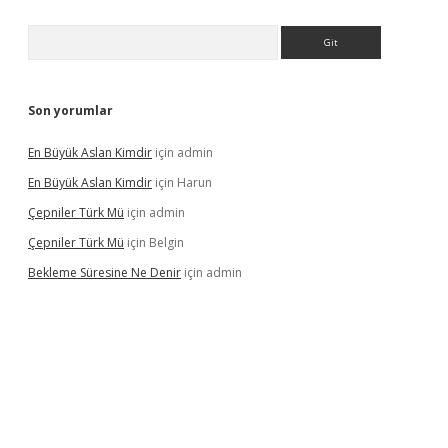
Arama
Son yorumlar
En Büyük Aslan Kimdir
için
admin
En Büyük Aslan Kimdir
için
Harun
Çepniler Türk Mü
için
admin
Çepniler Türk Mü
için
Belgin
Bekleme Süresine Ne Denir
için
admin
rgir.net