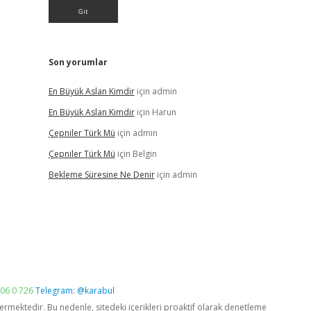
Son yorumlar
En Büyük Aslan Kimdir
için
admin
En Büyük Aslan Kimdir
için
Harun
Çepniler Türk Mü
için
admin
Çepniler Türk Mü
için
Belgin
Bekleme Süresine Ne Denir
için
admin
06 0 726
Telegram: @karabul
vermektedir. Bu nedenle, sitedeki içerikleri proaktif olarak denetleme