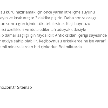
nuzu kürü hazırlamak için önce yarım litre içme suyunu
in ve kısık ateşte 3 dakika pişirin. Daha sonra ocağı
n sonra gün içinde tüketebilirsiniz. Keçi boynuzu
rici özellikleri ve iddia edilen afrodizyak etkisiyle
alp damar sağlığı için faydalıdır: Antioksidan içeriği sayesinde
 etkiye sahip olabilir. Keçiboynuzu erkeklerde ne işe yarar?
emli minerallerden biri çinkodur. Bol miktarda…
mo.com.tr
Sitemap