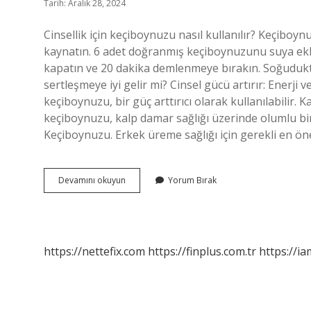
Tarih: Aralık 28, 2024
Cinsellik için keçiboynuzu nasıl kullanılır? Keçiboy
kaynatın. 6 adet doğranmış keçiboynuzunu suya ekley
kapatın ve 20 dakika demlenmeye bırakın. Soğudukta
sertleşmeye iyi gelir mi? Cinsel gücü artırır: Enerji ve
keçiboynuzu, bir güç arttırıcı olarak kullanılabilir. K
keçiboynuzu, kalp damar sağlığı üzerinde olumlu bir
Keçiboynuzu. Erkek üreme sağlığı için gerekli en ön
Keçi
Devamını okuyun
Yorum Bırak
Boynuzunun
Cinsel
Güce
Faydası
Var
https://nettefix.com
https://finplus.com.tr
https://ia
Mı