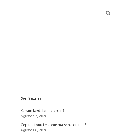
Sidebar
Son Yazılar
betexper güncel giriş
betexpergir.net
Kurşun faydaları nelerdir ?
Ağustos 7, 2026
Cep telefonu ile konuşma senkron mu ?
Ağustos 6, 2026