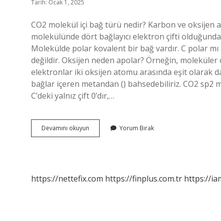
Tarih: Ocak 1, 2025
CO2 molekül içi bağ türü nedir? Karbon ve oksijen a
molekülünde dört bağlayıcı elektron çifti olduğundan
Molekülde polar kovalent bir bağ vardır. C polar m
değildir. Oksijen neden apolar? Örneğin, moleküler ok
elektronlar iki oksijen atomu arasında eşit olarak d
bağlar içeren metandan (‍) bahsedebiliriz. CO2 sp2 m
C’deki yalnız çift 0’dır,…
Co2
Devamını okuyun
Yorum Bırak
Neden
Apolar
https://nettefix.com
https://finplus.com.tr
https://ia