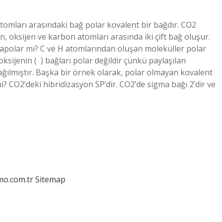
tomları arasındaki bağ polar kovalent bir bağdır. CO2
, oksijen ve karbon atomları arasında iki çift bağ oluşur.
ı apolar mı? C ve H atomlarından oluşan moleküller polar
sijenin ( ‍ ) bağları polar değildir çünkü paylaşılan
ağılmıştır. Başka bir örnek olarak, polar olmayan kovalent
i? CO2’deki hibridizasyon SP’dir. CO2’de sigma bağı 2’dir ve
mo.com.tr
Sitemap