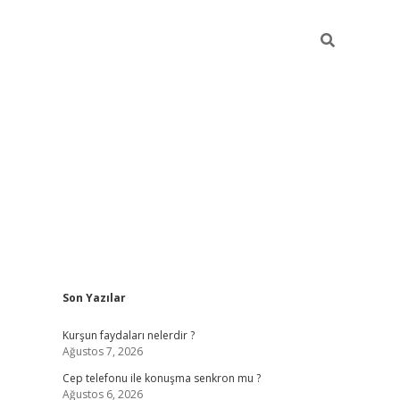
Sidebar
Son Yazılar
betexper güncel giriş
betexpergir.net
Kurşun faydaları nelerdir ?
Ağustos 7, 2026
Cep telefonu ile konuşma senkron mu ?
Ağustos 6, 2026