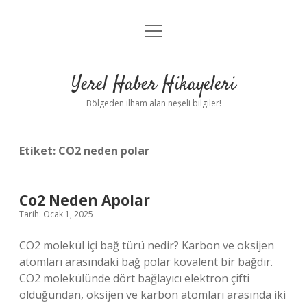
menüyü
Anasayfa
aç
Gizlilik Politikası
Yerel Haber Hikayeleri
Yasal Uyarı
Bölgeden ilham alan neşeli bilgiler!
Hakkımızda
Etiket:
CO2 neden polar
Co2 Neden Apolar
Tarih: Ocak 1, 2025
CO2 molekül içi bağ türü nedir? Karbon ve oksijen
atomları arasındaki bağ polar kovalent bir bağdır.
CO2 molekülünde dört bağlayıcı elektron çifti
olduğundan, oksijen ve karbon atomları arasında iki