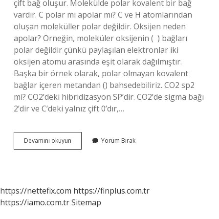
çift bağ oluşur. Molekülde polar kovalent bir bağ
vardır. C polar mı apolar mı? C ve H atomlarından
oluşan moleküller polar değildir. Oksijen neden
apolar? Örneğin, moleküler oksijenin ( ‍ ) bağları
polar değildir çünkü paylaşılan elektronlar iki
oksijen atomu arasında eşit olarak dağılmıştır.
Başka bir örnek olarak, polar olmayan kovalent
bağlar içeren metandan (‍) bahsedebiliriz. CO2 sp2
mi? CO2’deki hibridizasyon SP’dir. CO2’de sigma bağı
2’dir ve C’deki yalnız çift 0’dır,…
Co2
Devamını okuyun
Yorum Bırak
Neden
Apolar
https://nettefix.com
https://finplus.com.tr
https://iamo.com.tr
Sitemap