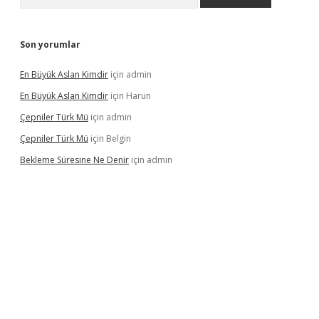
Son yorumlar
En Büyük Aslan Kimdir
için
admin
En Büyük Aslan Kimdir
için
Harun
Çepniler Türk Mü
için
admin
Çepniler Türk Mü
için
Belgin
Bekleme Süresine Ne Denir
için
admin
ş
betexpergir.net