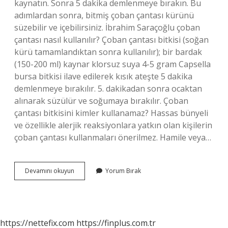
kaynatın. Sonra 5 dakika demlenmeye bırakın. Bu
adımlardan sonra, bitmiş çoban çantası kürünü
süzebilir ve içebilirsiniz. İbrahim Saraçoğlu çoban
çantası nasıl kullanılır? Çoban çantası bitkisi (soğan
kürü tamamlandıktan sonra kullanılır); bir bardak
(150-200 ml) kaynar klorsuz suya 4-5 gram Capsella
bursa bitkisi ilave edilerek kısık ateşte 5 dakika
demlenmeye bırakılır. 5. dakikadan sonra ocaktan
alınarak süzülür ve soğumaya bırakılır. Çoban
çantası bitkisini kimler kullanamaz? Hassas bünyeli
ve özellikle alerjik reaksiyonlara yatkın olan kişilerin
çoban çantası kullanmaları önerilmez. Hamile veya…
Çoban
Devamını okuyun
Yorum Bırak
Çantası
Çiğ
Yenir
Mi
https://nettefix.com
https://finplus.com.tr