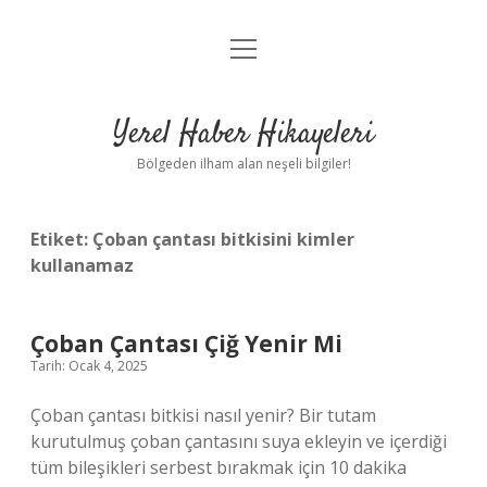
menüyü
Anasayfa
aç
Gizlilik Politikası
Yerel Haber Hikayeleri
Yasal Uyarı
Bölgeden ilham alan neşeli bilgiler!
Hakkımızda
Etiket:
Çoban çantası bitkisini kimler
kullanamaz
Çoban Çantası Çiğ Yenir Mi
Tarih: Ocak 4, 2025
Çoban çantası bitkisi nasıl yenir? Bir tutam
kurutulmuş çoban çantasını suya ekleyin ve içerdiği
tüm bileşikleri serbest bırakmak için 10 dakika