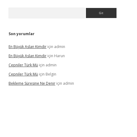
Arama
Son yorumlar
En Büyük Aslan Kimdir
için
admin
En Büyük Aslan Kimdir
için
Harun
Çepniler Türk Mü
için
admin
Çepniler Türk Mü
için
Belgin
Bekleme Süresine Ne Denir
için
admin
gir.net