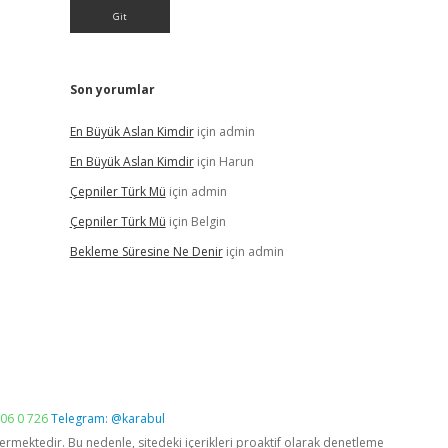
Son yorumlar
En Büyük Aslan Kimdir
için
admin
En Büyük Aslan Kimdir
için
Harun
Çepniler Türk Mü
için
admin
Çepniler Türk Mü
için
Belgin
Bekleme Süresine Ne Denir
için
admin
06 0 726
Telegram: @karabul
vermektedir. Bu nedenle, sitedeki içerikleri proaktif olarak denetleme