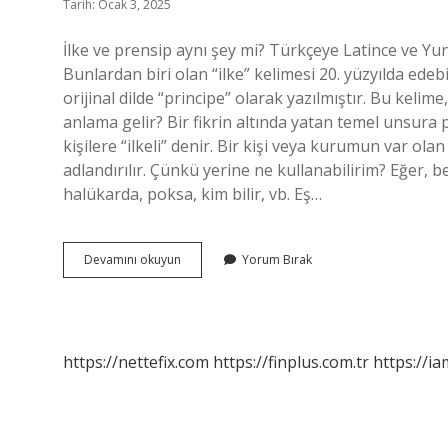
Tarih: Ocak 3, 2025
İlke ve prensip aynı şey mi? Türkçeye Latince ve Yun
Bunlardan biri olan “ilke” kelimesi 20. yüzyılda edeb
orijinal dilde “principe” olarak yazılmıştır. Bu kelime
anlama gelir? Bir fikrin altında yatan temel unsura 
kişilere “ilkeli” denir. Bir kişi veya kurumun var olan
adlandırılır. Çünkü yerine ne kullanabilirim? Eğer, b
halükarda, poksa, kim bilir, vb. Eş…
Prensip
Devamını okuyun
Yorum Bırak
Yerine
Ne
Kullanılır
https://nettefix.com
https://finplus.com.tr
https://ia