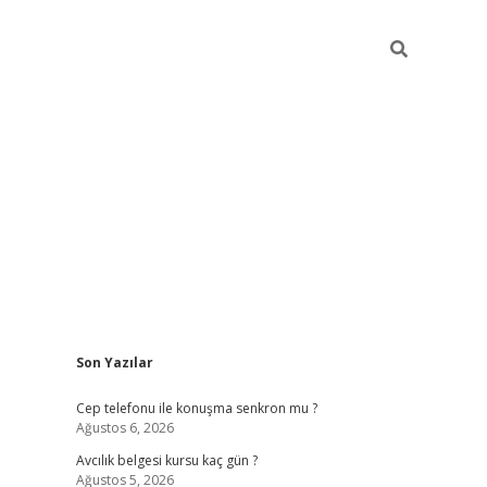
Sidebar
Son Yazılar
betexper güncel giriş
betexpergir.net
Cep telefonu ile konuşma senkron mu ?
Ağustos 6, 2026
Avcılık belgesi kursu kaç gün ?
Ağustos 5, 2026