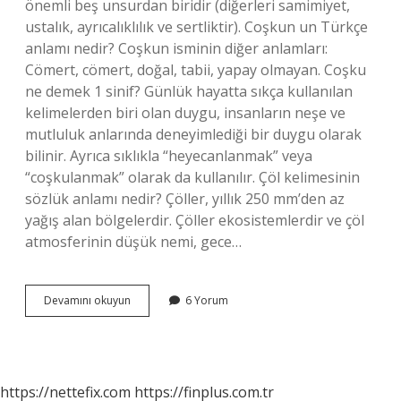
önemli beş unsurdan biridir (diğerleri samimiyet,
ustalık, ayrıcalıklılık ve sertliktir). Coşkun un Türkçe
anlamı nedir? Coşkun isminin diğer anlamları:
Cömert, cömert, doğal, tabii, yapay olmayan. Coşku
ne demek 1 sinif? Günlük hayatta sıkça kullanılan
kelimelerden biri olan duygu, insanların neşe ve
mutluluk anlarında deneyimlediği bir duygu olarak
bilinir. Ayrıca sıklıkla “heyecanlanmak” veya
“coşkulanmak” olarak da kullanılır. Çöl kelimesinin
sözlük anlamı nedir? Çöller, yıllık 250 mm’den az
yağış alan bölgelerdir. Çöller ekosistemlerdir ve çöl
atmosferinin düşük nemi, gece…
Coşku
Devamını okuyun
6 Yorum
Kelimesinin
Sözlük
Anlamı
Nedir
https://nettefix.com
https://finplus.com.tr