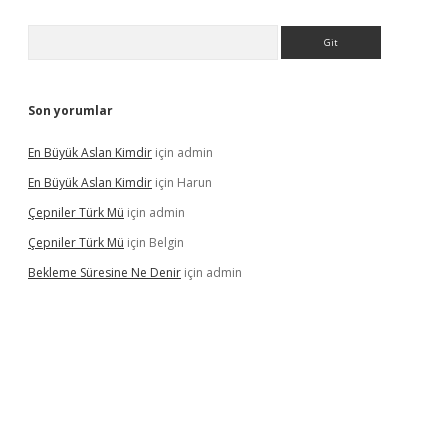
Arama
Son yorumlar
En Büyük Aslan Kimdir
için
admin
En Büyük Aslan Kimdir
için
Harun
Çepniler Türk Mü
için
admin
Çepniler Türk Mü
için
Belgin
Bekleme Süresine Ne Denir
için
admin
gir.net