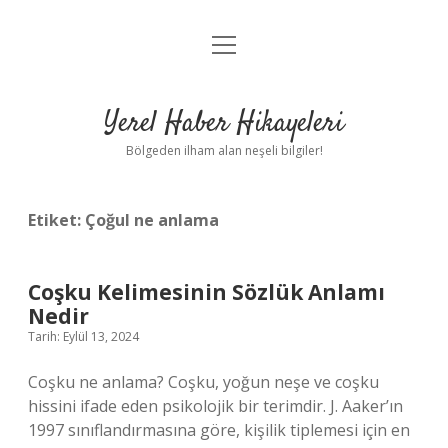
menüyü
Anasayfa
aç
Gizlilik Politikası
Yerel Haber Hikayeleri
Yasal Uyarı
Bölgeden ilham alan neşeli bilgiler!
Hakkımızda
Etiket:
Çoğul ne anlama
Coşku Kelimesinin Sözlük Anlamı
Nedir
Tarih: Eylül 13, 2024
Coşku ne anlama? Coşku, yoğun neşe ve coşku
hissini ifade eden psikolojik bir terimdir. J. Aaker’ın
1997 sınıflandırmasına göre, kişilik tiplemesi için en